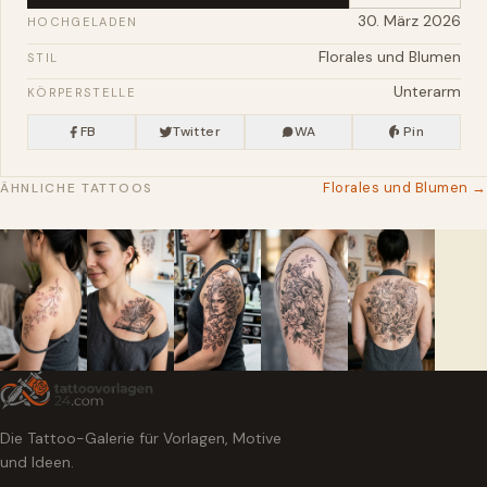
30. März 2026
HOCHGELADEN
Florales und Blumen
STIL
Unterarm
KÖRPERSTELLE
FB
Twitter
WA
Pin
Florales und Blumen →
ÄHNLICHE TATTOOS
Die Tattoo-Galerie für Vorlagen, Motive
und Ideen.