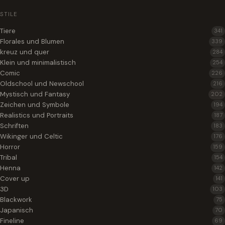
STILE
Tiere
341
Florales und Blumen
339
kreuz und quer
284
Klein und minimalistisch
254
Comic
226
Oldschool und Newschool
216
Mystisch und Fantasy
202
Zeichen und Symbole
194
Realistics und Portraits
187
Schriften
183
Wikinger und Celtic
176
Horror
159
Tribal
154
Henna
142
Cover up
141
3D
103
Blackwork
75
Japanisch
70
Fineline
69