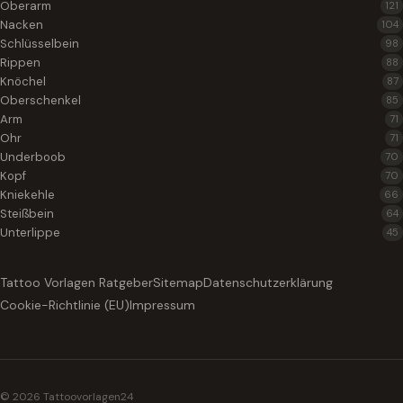
Oberarm
121
Nacken
104
Schlüsselbein
98
Rippen
88
Knöchel
87
Oberschenkel
85
Arm
71
Ohr
71
Underboob
70
Kopf
70
Kniekehle
66
Steißbein
64
Unterlippe
45
Tattoo Vorlagen Ratgeber
Sitemap
Datenschutzerklärung
Cookie-Richtlinie (EU)
Impressum
© 2026 Tattoovorlagen24