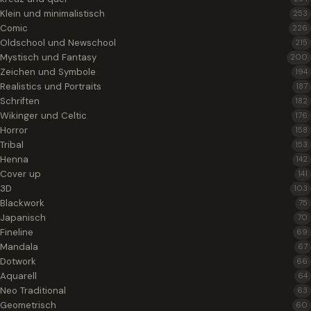
Klein und minimalistisch
253
Comic
226
Oldschool und Newschool
215
Mystisch und Fantasy
200
Zeichen und Symbole
194
Realistics und Portraits
187
Schriften
182
Wikinger und Celtic
176
Horror
158
Tribal
153
Henna
142
Cover up
141
3D
103
Blackwork
75
Japanisch
70
Fineline
69
Mandala
67
Dotwork
66
Aquarell
64
Neo Traditional
63
Geometrisch
60