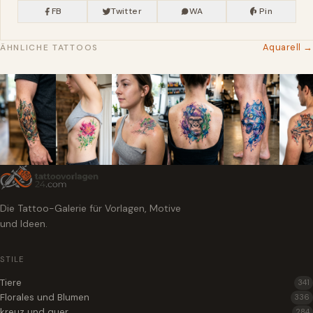
FB
Twitter
WA
Pin
Aquarell →
ÄHNLICHE TATTOOS
Die Tattoo-Galerie für Vorlagen, Motive
und Ideen.
STILE
Tiere
341
Florales und Blumen
336
kreuz und quer
284