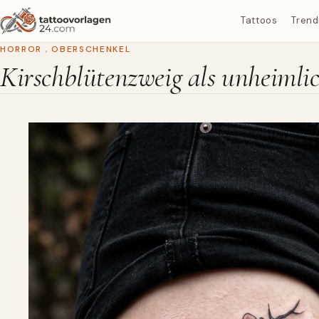
Tattoos
Trend
HORROR
,
OBERSCHENKEL
Kirschblütenzweig als unheimli