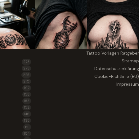
Tattoo Vorlagen Ratgeber
Sitemap
278
Datenschutzerklärung
273
225
Cookie-Richtlinie (EU)
210
Impressum
197
158
153
152
146
135
121
104