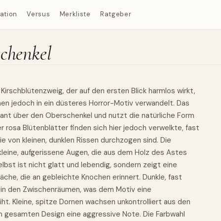
ration
Versus
Merkliste
Ratgeber
schenkel
Kirschblütenzweig, der auf den ersten Blick harmlos wirkt,
en jedoch in ein düsteres Horror-Motiv verwandelt. Das
gant über den Oberschenkel und nutzt die natürliche Form
r rosa Blütenblätter finden sich hier jedoch verwelkte, fast
die von kleinen, dunklen Rissen durchzogen sind. Die
kleine, aufgerissene Augen, die aus dem Holz des Astes
bst ist nicht glatt und lebendig, sondern zeigt eine
läche, die an gebleichte Knochen erinnert. Dunkle, fast
 in den Zwischenräumen, was dem Motiv eine
ht. Kleine, spitze Dornen wachsen unkontrolliert aus den
m gesamten Design eine aggressive Note. Die Farbwahl