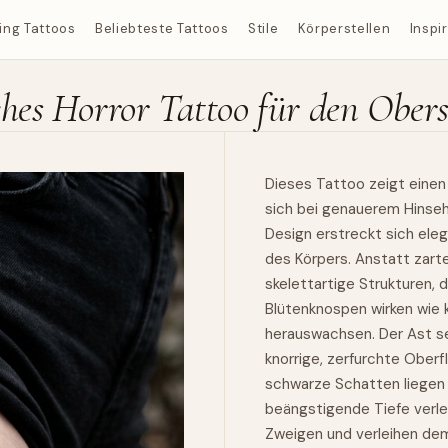
ing Tattoos
Beliebteste Tattoos
Stile
Körperstellen
Inspi
ches Horror Tattoo für den Ober
Dieses Tattoo zeigt einen 
sich bei genauerem Hinseh
Design erstreckt sich ele
des Körpers. Anstatt zarte
skelettartige Strukturen, 
Blütenknospen wirken wie 
herauswachsen. Der Ast sel
knorrige, zerfurchte Oberf
schwarze Schatten liegen
beängstigende Tiefe verlei
Zweigen und verleihen de