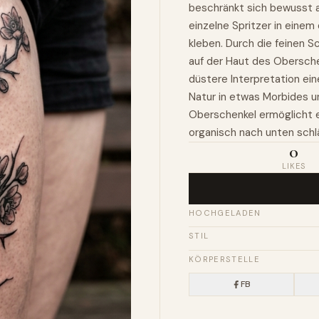
beschränkt sich bewusst au
einzelne Spritzer in einem
kleben. Durch die feinen S
auf der Haut des Obersche
düstere Interpretation ein
Natur in etwas Morbides u
Oberschenkel ermöglicht e
organisch nach unten schlä
0
LIKES
HOCHGELADEN
STIL
KÖRPERSTELLE
FB