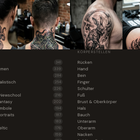
KÖRPERSTELLEN
Rücken
341
lumen
Hand
339
Bein
284
alistisch
Finger
254
Schulter
226
 Newschool
Fuß
216
antasy
Brust & Oberkörper
202
ymbole
Hals
194
ortraits
Bauch
187
Unterarm
183
ltic
Oberarm
176
Nacken
159