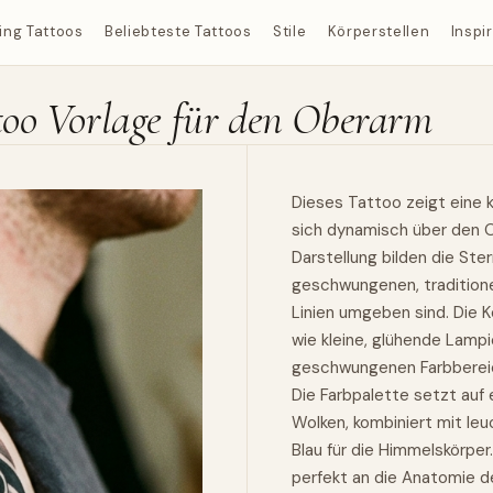
ing Tattoos
Beliebteste Tattoos
Stile
Körperstellen
Inspi
ttoo Vorlage für den Oberarm
Dieses Tattoo zeigt eine k
sich dynamisch über den O
Darstellung bilden die Ste
geschwungenen, traditione
Linien umgeben sind. Die K
wie kleine, glühende Lampi
geschwungenen Farbbereich
Die Farbpalette setzt auf 
Wolken, kombiniert mit le
Blau für die Himmelskörper
perfekt an die Anatomie 