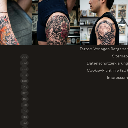
Tattoo Vorlagen Ratgeber
Sitemap
277
Datenschutzerklärung
273
224
Cookie-Richtlinie (EU)
210
Impressum
195
157
152
151
145
134
119
103