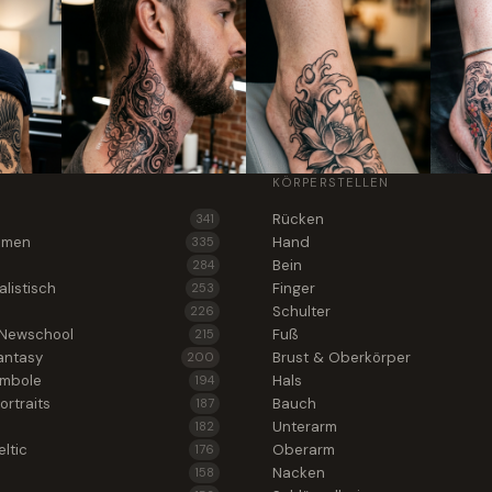
KÖRPERSTELLEN
Rücken
341
lumen
Hand
335
Bein
284
alistisch
Finger
253
Schulter
226
 Newschool
Fuß
215
antasy
Brust & Oberkörper
200
ymbole
Hals
194
ortraits
Bauch
187
Unterarm
182
ltic
Oberarm
176
Nacken
158