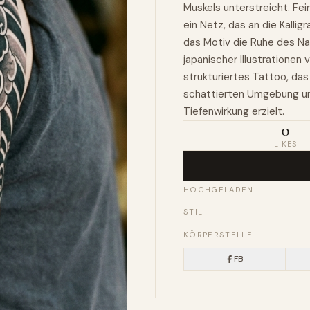
Muskels unterstreicht. Fei
ein Netz, das an die Kallig
das Motiv die Ruhe des Na
japanischer Illustrationen 
strukturiertes Tattoo, das
schattierten Umgebung un
Tiefenwirkung erzielt.
0
LIKES
HOCHGELADEN
STIL
KÖRPERSTELLE
FB