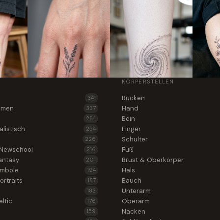
KÖRPERSTELLEN
Rücken
341
lumen
Hand
337
Bein
284
alistisch
Finger
254
Schulter
226
 Newschool
Fuß
216
antasy
Brust & Oberkörper
201
ymbole
Hals
194
ortraits
Bauch
187
Unterarm
183
ltic
Oberarm
176
Nacken
159