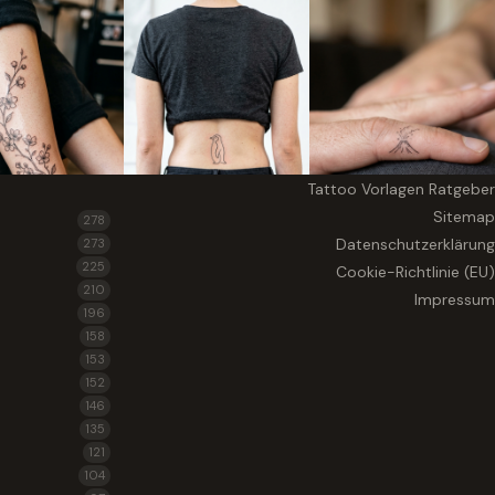
Tattoo Vorlagen Ratgeber
Sitemap
278
Datenschutzerklärung
273
225
Cookie-Richtlinie (EU)
210
Impressum
196
158
153
152
146
135
121
104