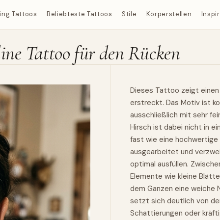
ing Tattoos
Beliebteste Tattoos
Stile
Körperstellen
Inspi
line Tattoo für den Rücken
Dieses Tattoo zeigt einen 
erstreckt. Das Motiv ist k
ausschließlich mit sehr fe
Hirsch ist dabei nicht in e
fast wie eine hochwertige 
ausgearbeitet und verzwei
optimal ausfüllen. Zwisch
Elemente wie kleine Blätte
dem Ganzen eine weiche No
setzt sich deutlich von de
Schattierungen oder kräft