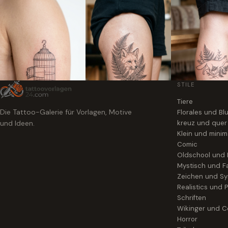
STILE
Tiere
Die Tattoo-Galerie für Vorlagen, Motive
Florales und B
und Ideen.
kreuz und quer
Klein und minim
Comic
Oldschool und
Mystisch und F
Zeichen und S
Realistics und P
Schriften
Wikinger und Ce
Horror