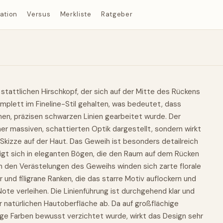
ration
Versus
Merkliste
Ratgeber
stattlichen Hirschkopf, der sich auf der Mitte des Rückens
omplett im Fineline-Stil gehalten, was bedeutet, dass
inen, präzisen schwarzen Linien gearbeitet wurde. Der
iner massiven, schattierten Optik dargestellt, sondern wirkt
Skizze auf der Haut. Das Geweih ist besonders detailreich
gt sich in eleganten Bögen, die den Raum auf dem Rücken
en den Verästelungen des Geweihs winden sich zarte florale
r und filigrane Ranken, die das starre Motiv auflockern und
te verleihen. Die Linienführung ist durchgehend klar und
r natürlichen Hautoberfläche ab. Da auf großflächige
ige Farben bewusst verzichtet wurde, wirkt das Design sehr