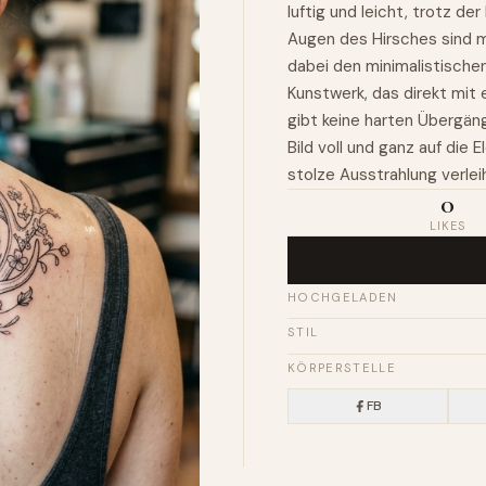
luftig und leicht, trotz d
Augen des Hirsches sind m
dabei den minimalistischen
Kunstwerk, das direkt mit 
gibt keine harten Übergän
Bild voll und ganz auf die 
stolze Ausstrahlung verlei
0
LIKES
HOCHGELADEN
STIL
KÖRPERSTELLE
FB