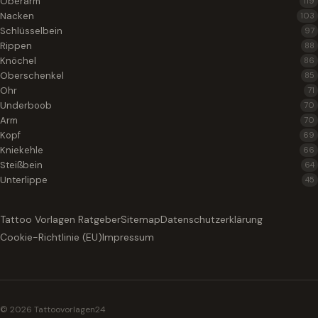
Oberarm
119
Nacken
103
Schlüsselbein
97
Rippen
88
Knöchel
86
Oberschenkel
85
Ohr
71
Underboob
70
Arm
70
Kopf
69
Kniekehle
66
Steißbein
64
Unterlippe
45
Tattoo Vorlagen Ratgeber
Sitemap
Datenschutzerklärung
Cookie-Richtlinie (EU)
Impressum
© 2026 Tattoovorlagen24