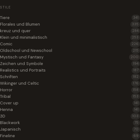
STILE
Tiere
341
Florales und Blumen
335
kreuz und quer
284
Klein und minimalistisch
253
Comic
226
Oldschool und Newschool
215
Mystisch und Fantasy
200
Zeichen und Symbole
194
Realistics und Portraits
187
Schriften
182
Wikinger und Celtic
176
Horror
158
Tribal
153
Cover up
141
Henna
141
3D
103
Blackwork
75
Japanisch
70
Fineline
69