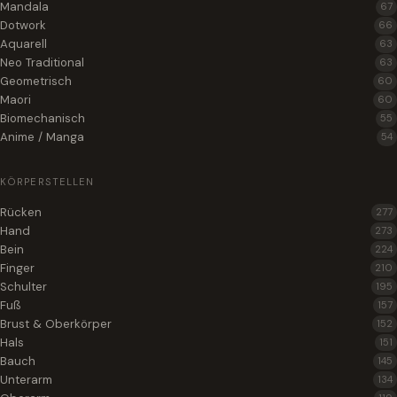
Mandala
67
Dotwork
66
Aquarell
63
Neo Traditional
63
Geometrisch
60
Maori
60
Biomechanisch
55
Anime / Manga
54
KÖRPERSTELLEN
Rücken
277
Hand
273
Bein
224
Finger
210
Schulter
195
Fuß
157
Brust & Oberkörper
152
Hals
151
Bauch
145
Unterarm
134