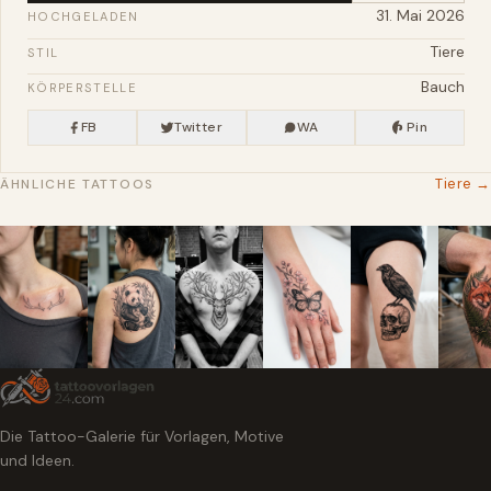
31. Mai 2026
HOCHGELADEN
Tiere
STIL
Bauch
KÖRPERSTELLE
FB
Twitter
WA
Pin
Tiere →
ÄHNLICHE TATTOOS
Die Tattoo-Galerie für Vorlagen, Motive
und Ideen.