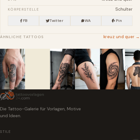
Schulter
KÖRPERSTELLE
FB
Twitter
WA
Pin
kreuz und quer →
ÄHNLICHE TATTOOS
Die Tattoo-Galerie für Vorlagen, Motive
und Ideen.
STILE