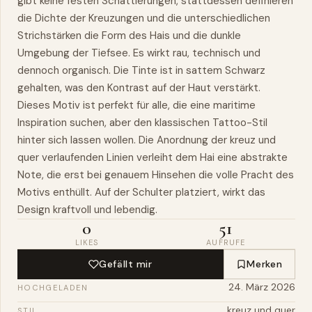
gibt keine festen Schattierungen, stattdessen definieren
die Dichte der Kreuzungen und die unterschiedlichen
Strichstärken die Form des Hais und die dunkle
Umgebung der Tiefsee. Es wirkt rau, technisch und
dennoch organisch. Die Tinte ist in sattem Schwarz
gehalten,
was
den Kontrast auf der Haut verstärkt.
Dieses Motiv ist perfekt für alle, die eine maritime
Inspiration
suchen, aber den klassischen Tattoo-Stil
hinter sich lassen wollen. Die Anordnung der kreuz und
quer verlaufenden Linien verleiht dem Hai eine abstrakte
Note, die erst bei genauem Hinsehen die volle Pracht des
Motivs enthüllt. Auf der Schulter platziert, wirkt das
Design kraftvoll und lebendig.
0
51
LIKES
AUFRUFE
Gefällt mir
Merken
24. März 2026
HOCHGELADEN
kreuz und quer
STIL