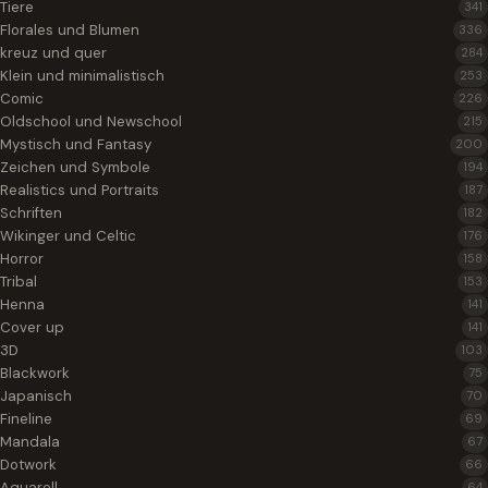
Tiere
341
Florales und Blumen
336
kreuz und quer
284
Klein und minimalistisch
253
Comic
226
Oldschool und Newschool
215
Mystisch und Fantasy
200
Zeichen und Symbole
194
Realistics und Portraits
187
Schriften
182
Wikinger und Celtic
176
Horror
158
Tribal
153
Henna
141
Cover up
141
3D
103
Blackwork
75
Japanisch
70
Fineline
69
Mandala
67
Dotwork
66
Aquarell
64