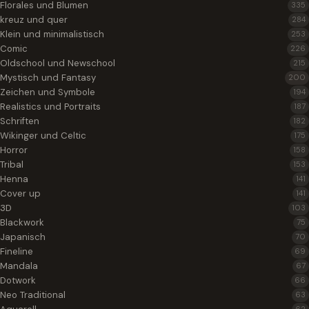
Florales und Blumen
335
kreuz und quer
284
Klein und minimalistisch
253
Comic
226
Oldschool und Newschool
215
Mystisch und Fantasy
200
Zeichen und Symbole
194
Realistics und Portraits
187
Schriften
182
Wikinger und Celtic
175
Horror
158
Tribal
153
Henna
141
Cover up
141
3D
103
Blackwork
75
Japanisch
70
Fineline
69
Mandala
67
Dotwork
66
Neo Traditional
63