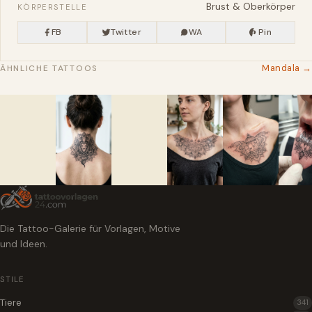
Brust & Oberkörper
KÖRPERSTELLE
FB
Twitter
WA
Pin
Mandala →
ÄHNLICHE TATTOOS
Die Tattoo-Galerie für Vorlagen, Motive
und Ideen.
STILE
Tiere
341