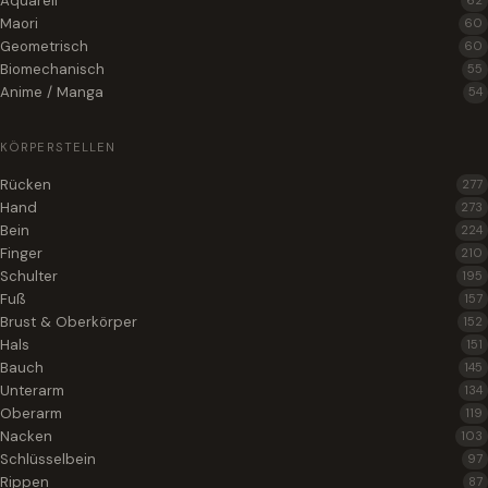
Aquarell
62
Maori
60
Geometrisch
60
Biomechanisch
55
Anime / Manga
54
KÖRPERSTELLEN
Rücken
277
Hand
273
Bein
224
Finger
210
Schulter
195
Fuß
157
Brust & Oberkörper
152
Hals
151
Bauch
145
Unterarm
134
Oberarm
119
Nacken
103
Schlüsselbein
97
Rippen
87