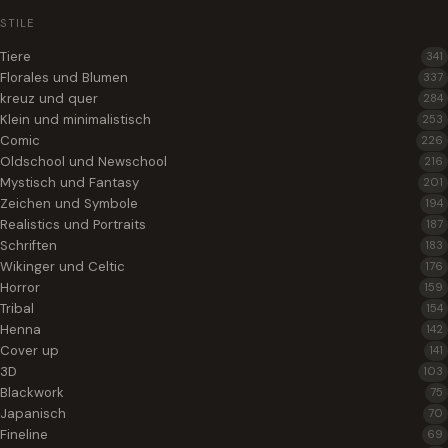
STILE
Tiere
341
Florales und Blumen
337
kreuz und quer
284
Klein und minimalistisch
253
Comic
226
Oldschool und Newschool
216
Mystisch und Fantasy
201
Zeichen und Symbole
194
Realistics und Portraits
187
Schriften
183
Wikinger und Celtic
176
Horror
159
Tribal
154
Henna
142
Cover up
141
3D
103
Blackwork
75
Japanisch
70
Fineline
69