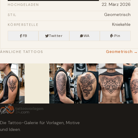
22. März 2026
HOCHGELADEN
Geometrisch
STIL
Kniekehle
KÖRPERSTELLE
FB
Twitter
WA
Pin
Geometrisch →
ÄHNLICHE TATTOOS
Die Tattoo-Galerie für Vorlagen, Motive
und Ideen.