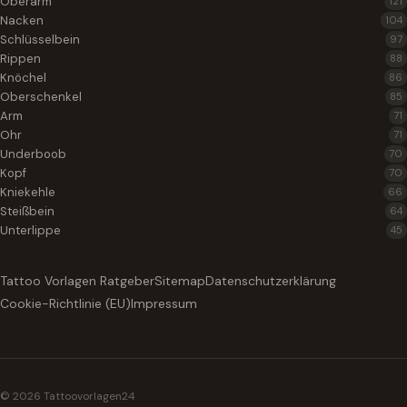
Oberarm
121
Nacken
104
Schlüsselbein
97
Rippen
88
Knöchel
86
Oberschenkel
85
Arm
71
Ohr
71
Underboob
70
Kopf
70
Kniekehle
66
Steißbein
64
Unterlippe
45
Tattoo Vorlagen Ratgeber
Sitemap
Datenschutzerklärung
Cookie-Richtlinie (EU)
Impressum
© 2026 Tattoovorlagen24