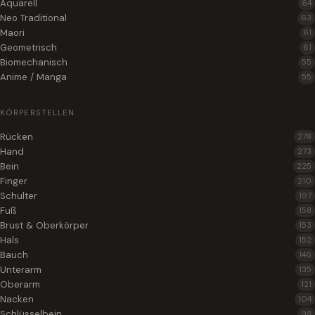
Aquarell
64
Neo Traditional
63
Maori
61
Geometrisch
61
Biomechanisch
55
Anime / Manga
55
KÖRPERSTELLEN
Rücken
278
Hand
273
Bein
225
Finger
210
Schulter
197
Fuß
158
Brust & Oberkörper
153
Hals
152
Bauch
146
Unterarm
135
Oberarm
121
Nacken
104
Schlüsselbein
98