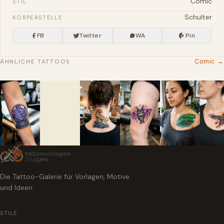
Comic
STIL
Schulter
KÖRPERSTELLE
FB
Twitter
WA
Pin
Comic →
ÄHNLICHE TATTOOS
Die Tattoo-Galerie für Vorlagen, Motive
und Ideen.
STILE