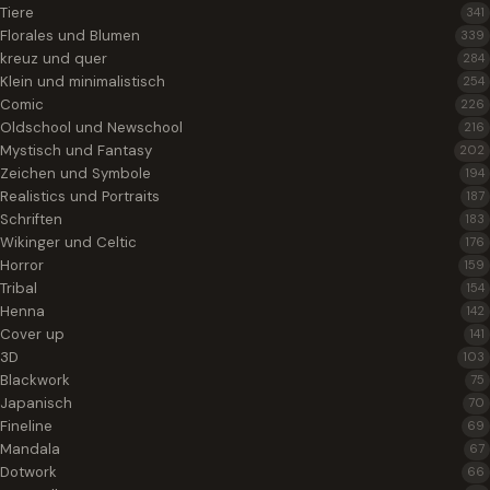
Tiere
341
Florales und Blumen
339
kreuz und quer
284
Klein und minimalistisch
254
Comic
226
Oldschool und Newschool
216
Mystisch und Fantasy
202
Zeichen und Symbole
194
Realistics und Portraits
187
Schriften
183
Wikinger und Celtic
176
Horror
159
Tribal
154
Henna
142
Cover up
141
3D
103
Blackwork
75
Japanisch
70
Fineline
69
Mandala
67
Dotwork
66