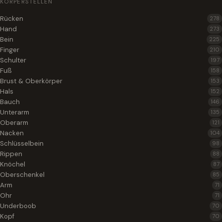
KÖRPERSTELLEN
Rücken
278
Hand
273
Bein
225
Finger
210
Schulter
197
Fuß
158
Brust & Oberkörper
153
Hals
152
Bauch
146
Unterarm
135
Oberarm
121
Nacken
104
Schlüsselbein
98
Rippen
88
Knöchel
87
Oberschenkel
85
Arm
71
Ohr
71
Underboob
70
Kopf
70