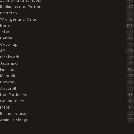
Zeichen und Symbole
194
Realistics und Portraits
187
Schriften
183
Wikinger und Celtic
176
Horror
159
Tribal
154
Henna
142
Cover up
141
3D
103
Blackwork
75
Japanisch
70
Fineline
69
Mandala
67
Dotwork
66
Aquarell
64
Neo Traditional
63
Geometrisch
61
Maori
61
Biomechanisch
55
Anime / Manga
55