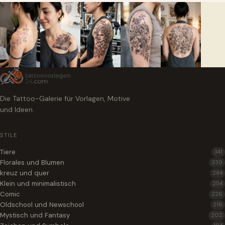
Die Tattoo-Galerie für Vorlagen, Motive
und Ideen.
STILE
Tiere
341
Florales und Blumen
339
kreuz und quer
284
Klein und minimalistisch
254
Comic
226
Oldschool und Newschool
216
Mystisch und Fantasy
202