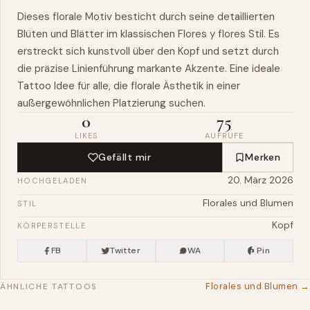
Dieses florale Motiv besticht durch seine detaillierten
Blüten und
Blätter
im klassischen Flores y flores
Stil
. Es
erstreckt sich kunstvoll über den
Kopf
und setzt durch
die präzise Linienführung markante Akzente. Eine ideale
Tattoo Idee für alle, die florale Ästhetik in einer
außergewöhnlichen Platzierung suchen.
0
75
LIKES
AUFRUFE
Gefällt mir
Merken
20. März 2026
HOCHGELADEN
Florales und Blumen
STIL
Kopf
KÖRPERSTELLE
FB
Twitter
WA
Pin
Florales und Blumen →
ÄHNLICHE TATTOOS