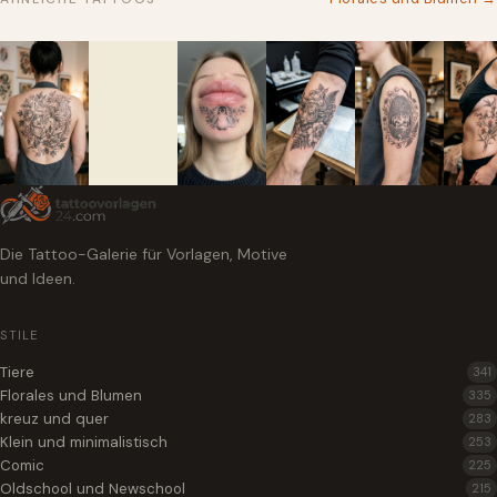
Die Tattoo-Galerie für Vorlagen, Motive
und Ideen.
STILE
Tiere
341
Florales und Blumen
335
kreuz und quer
283
Klein und minimalistisch
253
Comic
225
Oldschool und Newschool
215