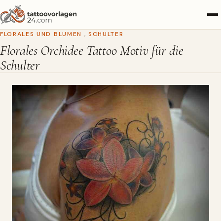
FLORALES UND BLUMEN
,
SCHULTER
Florales Orchidee Tattoo Motiv für die
Schulter