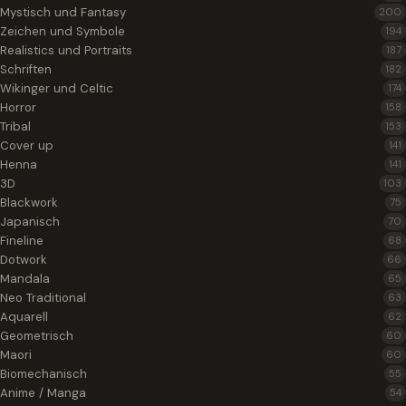
Mystisch und Fantasy
200
Zeichen und Symbole
194
Realistics und Portraits
187
Schriften
182
Wikinger und Celtic
174
Horror
158
Tribal
153
Cover up
141
Henna
141
3D
103
Blackwork
75
Japanisch
70
Fineline
68
Dotwork
66
Mandala
65
Neo Traditional
63
Aquarell
62
Geometrisch
60
Maori
60
Biomechanisch
55
Anime / Manga
54