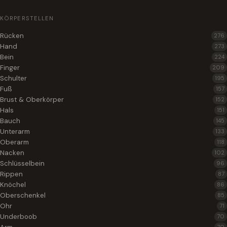
KÖRPERSTELLEN
Rücken
276
Hand
273
Bein
224
Finger
209
Schulter
195
Fuß
157
Brust & Oberkörper
152
Hals
151
Bauch
145
Unterarm
133
Oberarm
118
Nacken
102
Schlüsselbein
96
Rippen
87
Knöchel
86
Oberschenkel
85
Ohr
71
Underboob
70
70