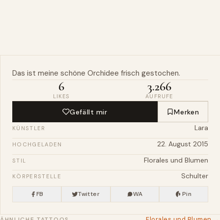
Das ist meine schöne
Orchidee
frisch gestochen.
6
3.266
LIKES
AUFRUFE
Gefällt mir
Merken
Lara
KÜNSTLER
22. August 2015
HOCHGELADEN
Florales und Blumen
STIL
Schulter
KÖRPERSTELLE
FB
Twitter
WA
Pin
Florales und Blumen →
ÄHNLICHE TATTOOS