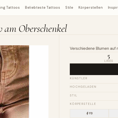
ing Tattoos
Beliebteste Tattoos
Stile
Körperstellen
Inspi
iv am Oberschenkel
Verschiedene
Blumen
auf
5
LIKES
KÜNSTLER
HOCHGELADEN
STIL
KÖRPERSTELLE
FB