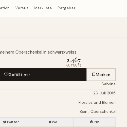
ration
Versus
Merkliste
Ratgeber
 meinem
Oberschenkel
in schwarz/weiss.
2.467
AUFRUFE
Gefällt mir
Merken
Sabrina
26. Juli 2015
Florales und Blumen
Bein
,
Oberschenkel
Twitter
WA
Pin