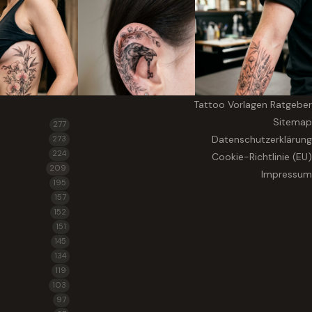
Tattoo Vorlagen Ratgeber
Sitemap
277
Datenschutzerklärung
273
224
Cookie-Richtlinie (EU)
209
Impressum
195
157
152
151
145
134
119
103
97