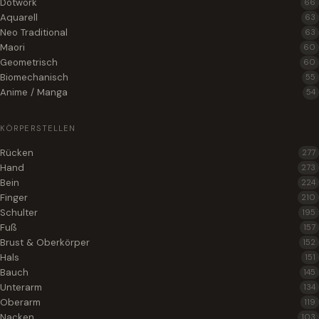
Dotwork
66
Aquarell
63
Neo Traditional
63
Maori
60
Geometrisch
60
Biomechanisch
55
Anime / Manga
54
KÖRPERSTELLEN
Rücken
277
Hand
273
Bein
224
Finger
210
Schulter
195
Fuß
157
Brust & Oberkörper
152
Hals
151
Bauch
145
Unterarm
134
Oberarm
119
Nacken
103