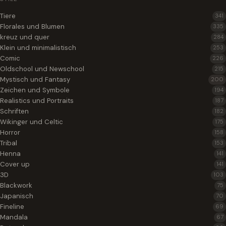
Tiere
341
Florales und Blumen
335
kreuz und quer
284
Klein und minimalistisch
253
Comic
226
Oldschool und Newschool
215
Mystisch und Fantasy
200
Zeichen und Symbole
194
Realistics und Portraits
187
Schriften
182
Wikinger und Celtic
175
Horror
158
Tribal
153
Henna
141
Cover up
141
3D
103
Blackwork
75
Japanisch
70
Fineline
69
Mandala
67