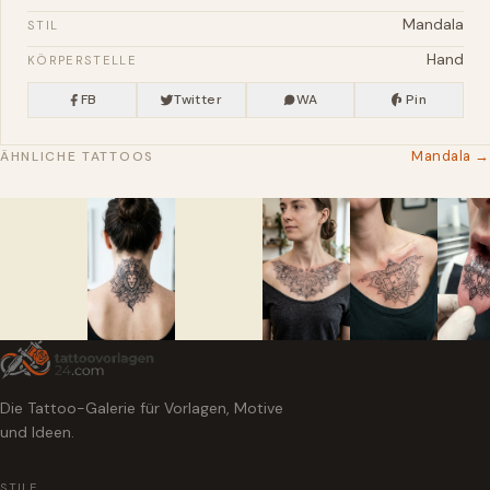
Mandala
STIL
Hand
KÖRPERSTELLE
FB
Twitter
WA
Pin
Mandala →
ÄHNLICHE TATTOOS
Die Tattoo-Galerie für Vorlagen, Motive
und Ideen.
STILE