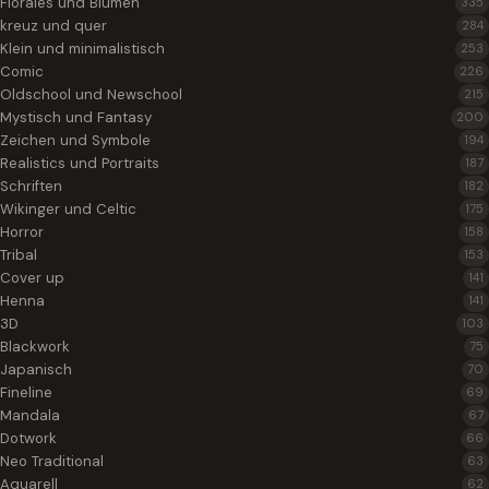
Florales und Blumen
335
kreuz und quer
284
Klein und minimalistisch
253
Comic
226
Oldschool und Newschool
215
Mystisch und Fantasy
200
Zeichen und Symbole
194
Realistics und Portraits
187
Schriften
182
Wikinger und Celtic
175
Horror
158
Tribal
153
Cover up
141
Henna
141
3D
103
Blackwork
75
Japanisch
70
Fineline
69
Mandala
67
Dotwork
66
Neo Traditional
63
Aquarell
62