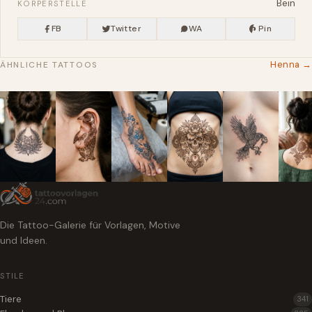
Bein
KÖRPERSTELLE
FB
Twitter
WA
Pin
Henna →
ÄHNLICHE TATTOOS
Die Tattoo-Galerie für Vorlagen, Motive
und Ideen.
STILE
Tiere
341