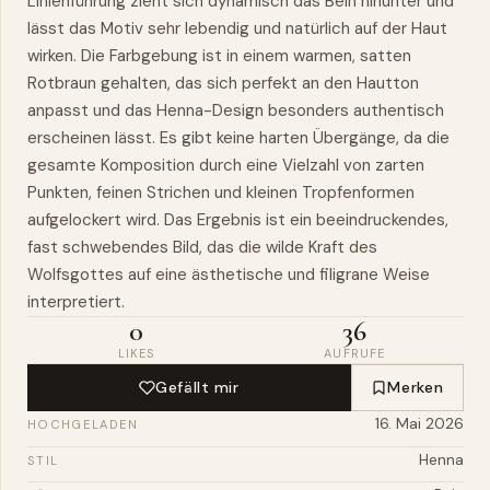
Linienführung zieht sich dynamisch das Bein hinunter und
lässt das Motiv sehr lebendig und natürlich auf der Haut
wirken. Die Farbgebung ist in einem warmen, satten
Rotbraun gehalten, das sich perfekt an den Hautton
anpasst und das Henna-Design besonders authentisch
erscheinen lässt. Es gibt keine harten Übergänge, da die
gesamte Komposition durch eine Vielzahl von zarten
Punkten, feinen Strichen und kleinen Tropfenformen
aufgelockert wird. Das Ergebnis ist ein beeindruckendes,
fast schwebendes Bild, das die wilde Kraft des
Wolfsgottes auf eine ästhetische und filigrane Weise
interpretiert.
0
36
LIKES
AUFRUFE
Gefällt mir
Merken
16. Mai 2026
HOCHGELADEN
Henna
STIL