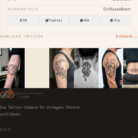
Schlüsselbein
KÖRPERSTELLE
FB
Twitter
WA
Pin
Dotwork →
ÄHNLICHE TATTOOS
Die Tattoo-Galerie für Vorlagen, Motive
und Ideen.
STILE