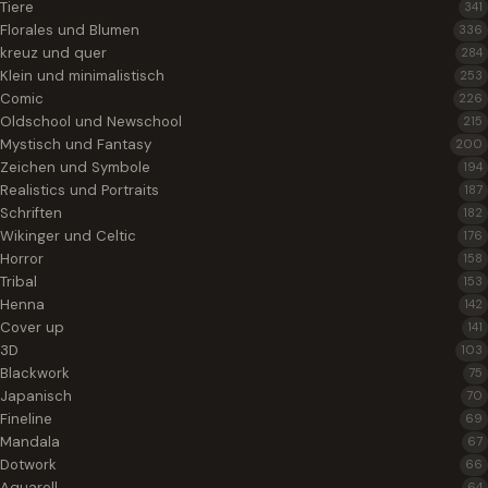
Tiere
341
Florales und Blumen
336
kreuz und quer
284
Klein und minimalistisch
253
Comic
226
Oldschool und Newschool
215
Mystisch und Fantasy
200
Zeichen und Symbole
194
Realistics und Portraits
187
Schriften
182
Wikinger und Celtic
176
Horror
158
Tribal
153
Henna
142
Cover up
141
3D
103
Blackwork
75
Japanisch
70
Fineline
69
Mandala
67
Dotwork
66
Aquarell
64