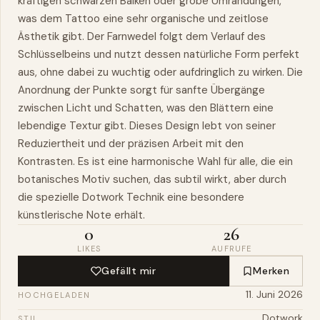
kräftigen schwarzen Balken oder grobe Umrandungen,
was dem Tattoo eine sehr organische und zeitlose
Ästhetik gibt. Der Farnwedel folgt dem Verlauf des
Schlüsselbeins und nutzt dessen natürliche Form perfekt
aus, ohne dabei zu wuchtig oder aufdringlich zu wirken. Die
Anordnung der Punkte sorgt für sanfte Übergänge
zwischen Licht und Schatten, was den Blättern eine
lebendige Textur gibt. Dieses Design lebt von seiner
Reduziertheit und der präzisen Arbeit mit den
Kontrasten. Es ist eine harmonische Wahl für alle, die ein
botanisches Motiv suchen, das subtil wirkt, aber durch
die spezielle Dotwork Technik eine besondere
künstlerische Note erhält.
0
26
LIKES
AUFRUFE
Gefällt mir
Merken
11. Juni 2026
HOCHGELADEN
Dotwork
STIL