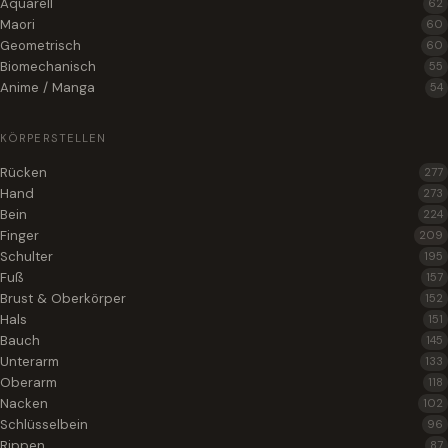
Aquarell
62
Maori
60
Geometrisch
60
Biomechanisch
55
Anime / Manga
54
KÖRPERSTELLEN
Rücken
277
Hand
273
Bein
224
Finger
209
Schulter
195
Fuß
157
Brust & Oberkörper
152
Hals
151
Bauch
145
Unterarm
133
Oberarm
118
Nacken
102
Schlüsselbein
96
Rippen
87