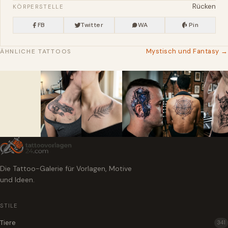
Rücken
KÖRPERSTELLE
FB
Twitter
WA
Pin
Mystisch und Fantasy →
ÄHNLICHE TATTOOS
Die Tattoo-Galerie für Vorlagen, Motive
und Ideen.
STILE
Tiere
341