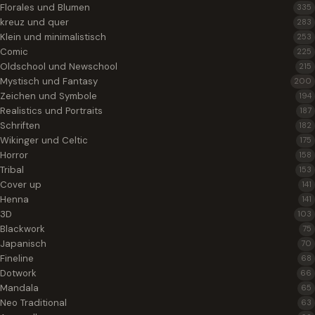
Florales und Blumen
335
kreuz und quer
283
Klein und minimalistisch
253
Comic
225
Oldschool und Newschool
215
Mystisch und Fantasy
200
Zeichen und Symbole
194
Realistics und Portraits
187
Schriften
182
Wikinger und Celtic
175
Horror
158
Tribal
153
Cover up
141
Henna
141
3D
103
Blackwork
75
Japanisch
70
Fineline
68
Dotwork
66
Mandala
65
Neo Traditional
63