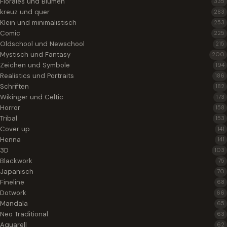
Florales und Blumen
335
kreuz und quer
283
Klein und minimalistisch
253
Comic
225
Oldschool und Newschool
215
Mystisch und Fantasy
200
Zeichen und Symbole
194
Realistics und Portraits
186
Schriften
182
Wikinger und Celtic
173
Horror
158
Tribal
153
Cover up
141
Henna
141
3D
103
Blackwork
75
Japanisch
70
Fineline
68
Dotwork
66
Mandala
65
Neo Traditional
63
Aquarell
62