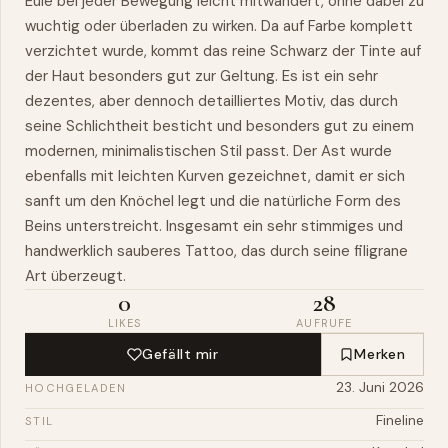
Eule bei jeder Bewegung leicht mitwandert, ohne dabei zu
wuchtig oder überladen zu wirken. Da auf Farbe komplett
verzichtet wurde, kommt das reine Schwarz der Tinte auf
der Haut besonders gut zur Geltung. Es ist ein sehr
dezentes, aber dennoch detailliertes Motiv, das durch
seine Schlichtheit besticht und besonders gut zu einem
modernen, minimalistischen Stil passt. Der Ast wurde
ebenfalls mit leichten Kurven gezeichnet, damit er sich
sanft um den Knöchel legt und die natürliche Form des
Beins unterstreicht. Insgesamt ein sehr stimmiges und
handwerklich sauberes Tattoo, das durch seine filigrane
Art überzeugt.
0
28
LIKES
AUFRUFE
Gefällt mir
Merken
23. Juni 2026
HOCHGELADEN
Fineline
STIL