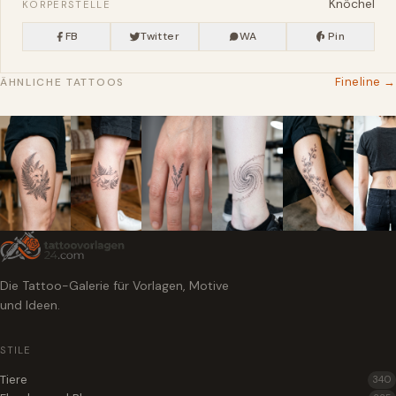
Knöchel
KÖRPERSTELLE
FB
Twitter
WA
Pin
Fineline →
ÄHNLICHE TATTOOS
Die Tattoo-Galerie für Vorlagen, Motive
und Ideen.
STILE
Tiere
340