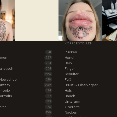
KÖRPERSTELLEN
Rücken
341
lumen
Hand
337
Bein
284
alistisch
Finger
254
Schulter
226
 Newschool
Fuß
216
antasy
Brust & Oberkörper
202
ymbole
Hals
194
ortraits
Bauch
187
Unterarm
183
ltic
Oberarm
176
Nacken
159