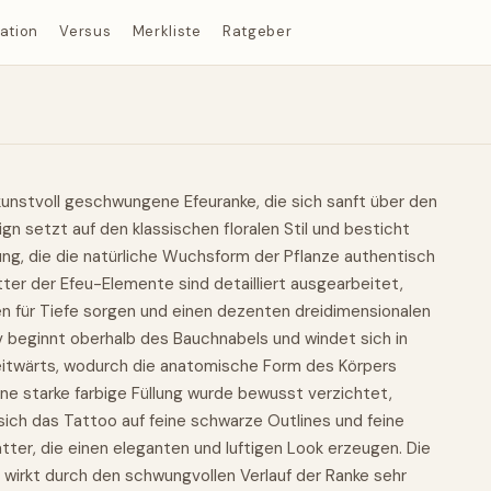
ration
Versus
Merkliste
Ratgeber
kunstvoll geschwungene Efeuranke, die sich sanft über den
gn setzt auf den klassischen floralen Stil und besticht
rung, die die natürliche Wuchsform der Pflanze authentisch
ätter der Efeu-Elemente sind detailliert ausgearbeitet,
n für Tiefe sorgen und einen dezenten dreidimensionalen
v beginnt oberhalb des Bauchnabels und windet sich in
eitwärts, wodurch die anatomische Form des Körpers
ine starke farbige Füllung wurde bewusst verzichtet,
sich das Tattoo auf feine schwarze Outlines und feine
tter, die einen eleganten und luftigen Look erzeugen. Die
 wirkt durch den schwungvollen Verlauf der Ranke sehr