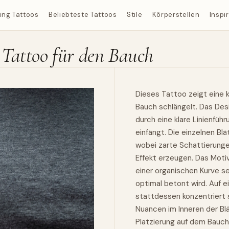
ing Tattoos
Beliebteste Tattoos
Stile
Körperstellen
Inspi
 Tattoo für den Bauch
Dieses Tattoo zeigt eine 
Bauch schlängelt. Das Desi
durch eine klare Linienfüh
einfängt. Die einzelnen Bl
wobei zarte Schattierunge
Effekt erzeugen. Das Moti
einer organischen Kurve s
optimal betont wird. Auf e
stattdessen konzentriert 
Nuancen im Inneren der Blä
Platzierung auf dem Bauch