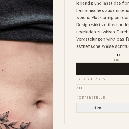
lebendig und lässt das flo
harmonisches Zusammenspiel
weiche Platzierung auf d
Design wirkt zeitlos und fü
überladen zu wirken. Durch
Verästelungen wirkt das T
ästhetische Weise schmü
0
LIKES
HOCHGELADEN
STIL
KÖRPERSTELLE
FB