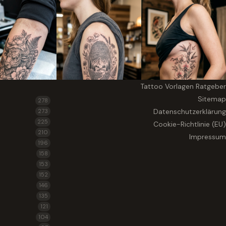
Tattoo Vorlagen Ratgeber
Sitemap
278
Datenschutzerklärung
273
225
Cookie-Richtlinie (EU)
210
Impressum
196
158
153
152
146
135
121
104