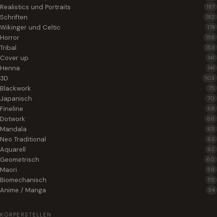
Realistics und Portraits
187
Schriften
182
Wikinger und Celtic
174
Horror
158
Tribal
153
Cover up
141
Henna
141
3D
103
Blackwork
75
Japanisch
70
Fineline
68
Dotwork
66
Mandala
65
Neo Traditional
63
Aquarell
62
Geometrisch
60
Maori
59
Biomechanisch
55
Anime / Manga
54
KÖRPERSTELLEN