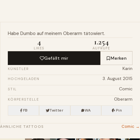
Habe Dumbo auf meinem
Oberarm
tätowiert.
4
1.254
LIKES
AUFRUFE
Gefällt mir
Merken
Karin
KÜNSTLER
3. August 2015
HOCHGELADEN
Comic
STIL
Oberarm
KÖRPERSTELLE
FB
Twitter
WA
Pin
Comic →
ÄHNLICHE TATTOOS