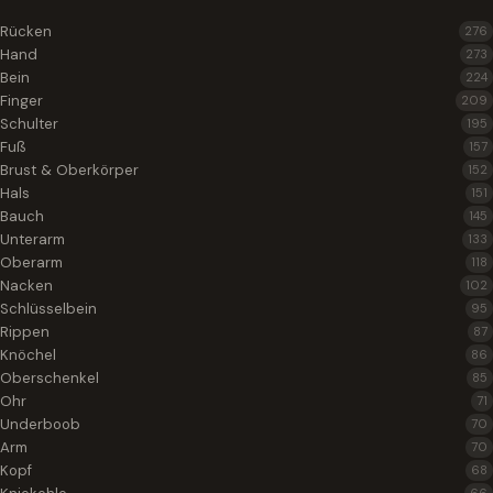
Rücken
276
Hand
273
Bein
224
Finger
209
Schulter
195
Fuß
157
Brust & Oberkörper
152
Hals
151
Bauch
145
Unterarm
133
Oberarm
118
Nacken
102
Schlüsselbein
95
Rippen
87
Knöchel
86
Oberschenkel
85
Ohr
71
Underboob
70
Arm
70
Kopf
68
66