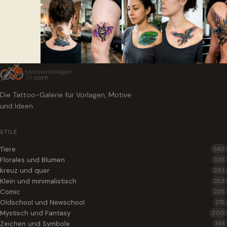
Die Tattoo-Galerie für Vorlagen, Motive
und Ideen.
STILE
Tiere
340
Florales und Blumen
335
kreuz und quer
283
Klein und minimalistisch
253
Comic
225
Oldschool und Newschool
215
Mystisch und Fantasy
200
Zeichen und Symbole
194