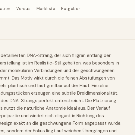
ration
Versus
Merkliste
Ratgeber
detaillierten DNA-Strang, der sich filigran entlang der
rstellung ist im Realistic-Stil gehalten,
was
besonders in
g der molekularen Verbindungen und der geschwungenen
ommt
. Das Motiv wirkt durch die feinen Abstufungen von
r plastisch und fast greifbar auf der Haut. Einzelne
ndungsstücken erzeugen eine subtile Dreidimensionalität,
 des DNA-Strangs perfekt unterstreicht. Die Platzierung
s nutzt die natürliche Anatomie ideal aus. Der Verlauf
rpelpartie und windet sich elegant in Richtung des
Design exakt an die
geschwungene
Form angepasst wurde.
nes, sondern der Fokus liegt auf weichen Übergängen und