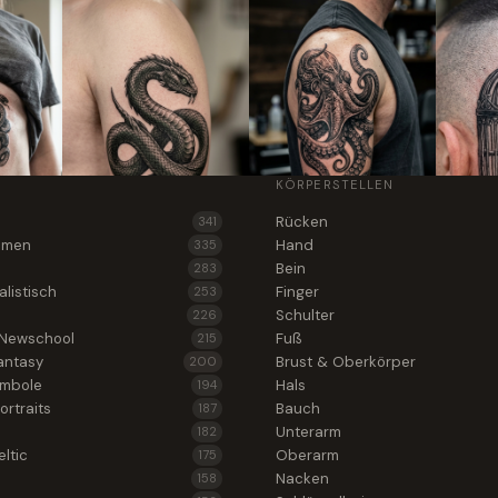
KÖRPERSTELLEN
Rücken
341
lumen
Hand
335
Bein
283
alistisch
Finger
253
Schulter
226
 Newschool
Fuß
215
antasy
Brust & Oberkörper
200
ymbole
Hals
194
ortraits
Bauch
187
Unterarm
182
ltic
Oberarm
175
Nacken
158