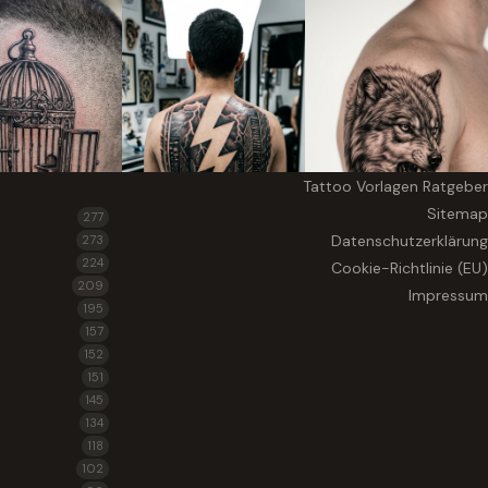
Tattoo Vorlagen Ratgeber
Sitemap
277
Datenschutzerklärung
273
224
Cookie-Richtlinie (EU)
209
Impressum
195
157
152
151
145
134
118
102