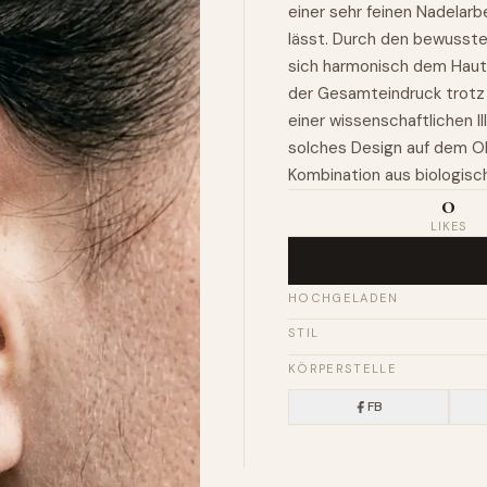
einer sehr feinen Nadelarb
lässt. Durch den bewusste
sich harmonisch dem Hautb
der Gesamteindruck trotz d
einer wissenschaftlichen Il
solches Design auf dem Ohr
Kombination aus biologis
0
LIKES
HOCHGELADEN
STIL
KÖRPERSTELLE
FB