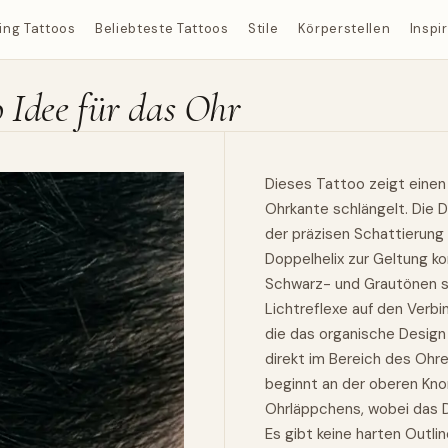
ing Tattoos
Beliebteste Tattoos
Stile
Körperstellen
Inspi
 Idee für das Ohr
Dieses Tattoo zeigt einen 
Ohrkante schlängelt. Die Da
der präzisen Schattierun
Doppelhelix zur Geltung
k
Schwarz- und Grautönen seh
Lichtreflexe auf den Verbi
die das organische Design
direkt im Bereich des Ohre
beginnt an der oberen Kno
Ohrläppchens, wobei das 
Es gibt keine harten Outli