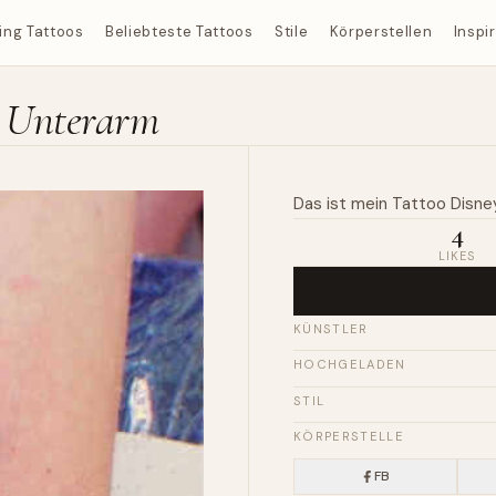
ing Tattoos
Beliebteste Tattoos
Stile
Körperstellen
Inspi
c Unterarm
Das ist
mein
Tattoo
Disne
4
LIKES
KÜNSTLER
HOCHGELADEN
STIL
KÖRPERSTELLE
FB