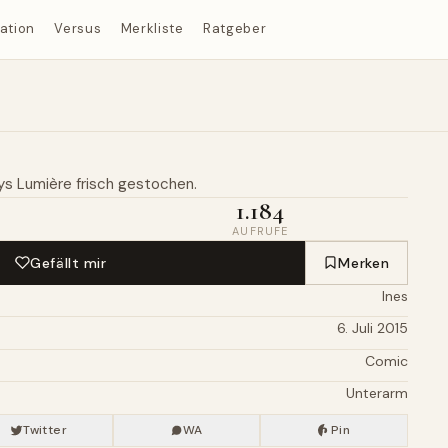
ration
Versus
Merkliste
Ratgeber
ys
Lumière frisch gestochen.
1.184
AUFRUFE
Gefällt mir
Merken
Ines
6. Juli 2015
Comic
Unterarm
Twitter
WA
Pin