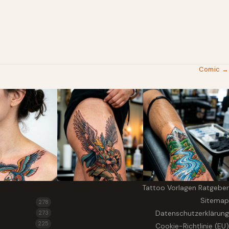
Comic →
Tattoo Vorlagen Ratgeber
Sitemap
278
Datenschutzerklärung
273
225
Cookie-Richtlinie (EU)