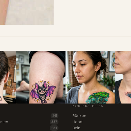
KÖRPERSTELLEN
Rücken
341
lumen
Hand
337
Bein
284