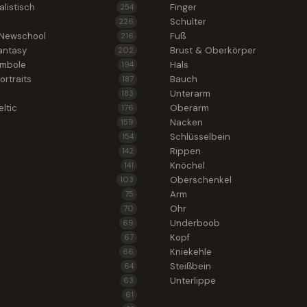
alistisch
Finger
254
Schulter
226
 Newschool
Fuß
216
antasy
Brust & Oberkörper
202
ymbole
Hals
194
ortraits
Bauch
187
Unterarm
183
ltic
Oberarm
176
Nacken
159
Schlüsselbein
154
Rippen
142
Knöchel
141
Oberschenkel
103
Arm
75
Ohr
70
Underboob
69
Kopf
67
Kniekehle
66
Steißbein
64
Unterlippe
63
61