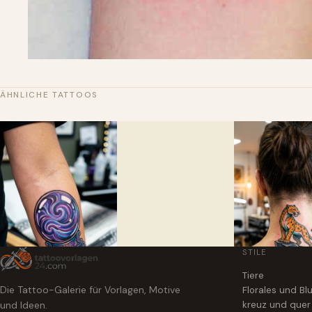
ÄHNLICHE TATTOOS
STILE
Tiere
Die Tattoo-Galerie für Vorlagen, Motive
Florales und B
und Ideen.
kreuz und quer