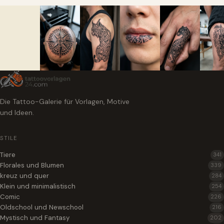
Die Tattoo-Galerie für Vorlagen, Motive
und Ideen.
STILE
Tiere
341
Florales und Blumen
339
kreuz und quer
284
Klein und minimalistisch
254
Comic
226
Oldschool und Newschool
216
Mystisch und Fantasy
202