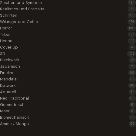
Zeichen und Symbole
194
Realistics und Portraits
187
Schriften
183
Wikinger und Celtic
176
Horror
159
Tribal
154
Henna
142
Cover up
141
3D
103
Blackwork
75
Japanisch
70
Fineline
69
Mandala
67
Dotwork
66
Aquarell
64
Neo Traditional
63
Geometrisch
61
Maori
61
Biomechanisch
55
Anime / Manga
55