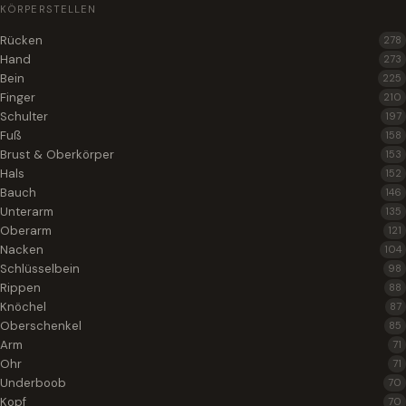
KÖRPERSTELLEN
Rücken
278
Hand
273
Bein
225
Finger
210
Schulter
197
Fuß
158
Brust & Oberkörper
153
Hals
152
Bauch
146
Unterarm
135
Oberarm
121
Nacken
104
Schlüsselbein
98
Rippen
88
Knöchel
87
Oberschenkel
85
Arm
71
Ohr
71
Underboob
70
Kopf
70