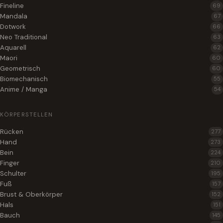
Fineline
69
Mandala
67
Dotwork
66
Neo Traditional
63
Aquarell
62
Maori
60
Geometrisch
60
Biomechanisch
55
Anime / Manga
54
KÖRPERSTELLEN
Rücken
277
Hand
273
Bein
224
Finger
210
Schulter
195
Fuß
157
Brust & Oberkörper
152
Hals
151
Bauch
145