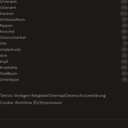
Unterarm
134
Oberarm
119
Nacken
103
Schlüsselbein
97
Rippen
87
Knöchel
86
Oberschenkel
85
Ohr
71
Underboob
70
Arm
70
Kopf
69
Kniekehle
66
Steißbein
63
Unterlippe
45
Tattoo Vorlagen Ratgeber
Sitemap
Datenschutzerklärung
Cookie-Richtlinie (EU)
Impressum