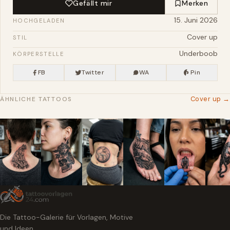
Gefällt mir
Merken
15. Juni 2026
HOCHGELADEN
Cover up
STIL
Underboob
KÖRPERSTELLE
FB
Twitter
WA
Pin
Cover up →
ÄHNLICHE TATTOOS
Die Tattoo-Galerie für Vorlagen, Motive
und Ideen.