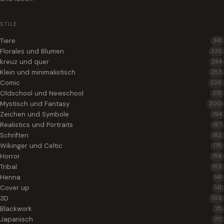
STILE
Tiere
341
Florales und Blumen
335
kreuz und quer
284
Klein und minimalistisch
253
Comic
226
Oldschool und Newschool
215
Mystisch und Fantasy
200
Zeichen und Symbole
194
Realistics und Portraits
187
Schriften
182
Wikinger und Celtic
175
Horror
158
Tribal
153
Henna
141
Cover up
141
3D
103
Blackwork
75
Japanisch
70