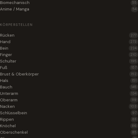
Biomechanisch
55
Anime / Manga
54
KÖRPERSTELLEN
Rücken
277
Hand
273
Bein
224
Finger
210
Schulter
195
Fuß
157
Brust & Oberkörper
152
Hals
151
Bauch
145
Unterarm
134
Oberarm
119
Nacken
103
Schlüsselbein
97
Rippen
88
Knöchel
86
Oberschenkel
85