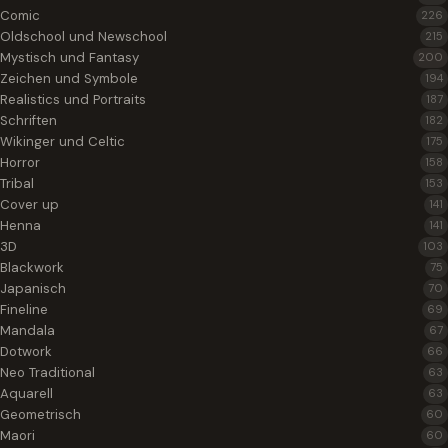
Comic
226
Oldschool und Newschool
215
Mystisch und Fantasy
200
Zeichen und Symbole
194
Realistics und Portraits
187
Schriften
182
Wikinger und Celtic
175
Horror
158
Tribal
153
Cover up
141
Henna
141
3D
103
Blackwork
75
Japanisch
70
Fineline
69
Mandala
67
Dotwork
66
Neo Traditional
63
Aquarell
63
Geometrisch
60
Maori
60