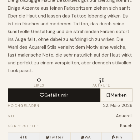
die großzügige Fläche besonders gut zur Geltung
kommt
.
Einige Akzente aus feinen Farbspritzern ziehen sich sanft
über die Haut und lassen das Tattoo lebendig wirken. Es
ist ein frisches und modernes Tattoo, das durch seine
kunstvolle Gestaltung und die strahlenden Farben sofort
ins Auge fällt, ohne dabei zu aufdringlich zu wirken. Die
Wahl des Aquarell Stils verleiht dem Motiv eine weiche,
fast malerische Note, die sehr natürlich auf der Haut wirkt
und perfekt zu einem verspielten, aber dennoch stilvollen
Look passt.
0
51
LIKES
AUFRUFE
Gefällt mir
Merken
22. März 2026
HOCHGELADEN
Aquarell
STIL
Bauch
KÖRPERSTELLE
FB
Twitter
WA
Pin