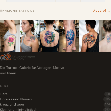
Aquarell →
ÄHNLICHE TATTOOS
Die Tattoo-Galerie für Vorlagen, Motive
und Ideen.
STILE
Tiere
341
Florales und Blumen
335
kreuz und quer
284
Klein und minimalistisch
253