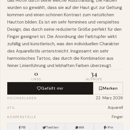
das Motiv durch seine weiche Ausstrahlung. Die Farben
wurden so gewählt, dass sie auf der Haut gut zur Geltung
kommen und einen schönen Kontrast zum natürlichen
Hautton bilden. Es ist ein sehr feminines und verspieltes
Design, das durch seine reduzierte Größe perfekt für den
Finger geeignet ist. Die Anordnung der Farbtupfer wirkt
zufällig und künstlerisch,
was
den individuellen Charakter
des Aquarellstils unterstreicht. Insgesamt ein sehr
harmonisches Tattoo, das durch die Kombination aus
feiner Linienführung und lebhaften Farben überzeugt.
0
34
LIKES
AUFRUFE
Gefällt mir
Merken
22. März 2026
HOCHGELADEN
Aquarell
STIL
Finger
KÖRPERSTELLE
FB
Twitter
WA
Pin