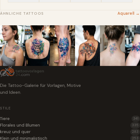
Aquarell →
ÄHNLICHE TATTOOS
Die Tattoo-Galerie für Vorlagen, Motive
und Ideen.
STILE
Tiere
341
Florales und Blumen
335
kreuz und quer
283
Klein und minimalistisch
253