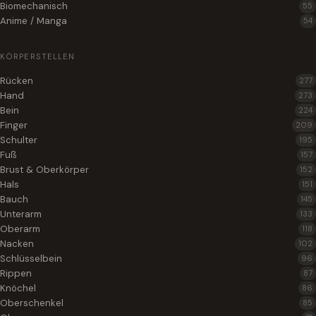
Biomechanisch
55
Anime / Manga
54
KÖRPERSTELLEN
Rücken
277
Hand
273
Bein
224
Finger
209
Schulter
195
Fuß
157
Brust & Oberkörper
152
Hals
151
Bauch
145
Unterarm
133
Oberarm
118
Nacken
102
Schlüsselbein
96
Rippen
87
Knöchel
86
Oberschenkel
85