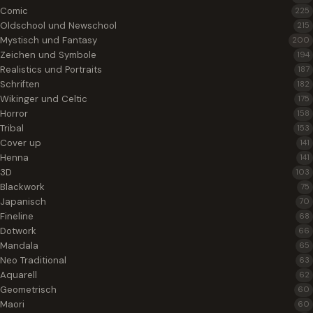
Comic
225
Oldschool und Newschool
215
Mystisch und Fantasy
200
Zeichen und Symbole
194
Realistics und Portraits
187
Schriften
182
Wikinger und Celtic
175
Horror
158
Tribal
153
Cover up
141
Henna
141
3D
103
Blackwork
75
Japanisch
70
Fineline
68
Dotwork
66
Mandala
65
Neo Traditional
63
Aquarell
62
Geometrisch
60
Maori
60