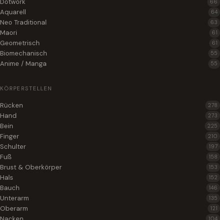
Dotwork
66
Aquarell
64
Neo Traditional
63
Maori
61
Geometrisch
61
Biomechanisch
55
Anime / Manga
55
KÖRPERSTELLEN
Rücken
278
Hand
273
Bein
225
Finger
210
Schulter
197
Fuß
158
Brust & Oberkörper
153
Hals
152
Bauch
146
Unterarm
135
Oberarm
121
Nacken
104