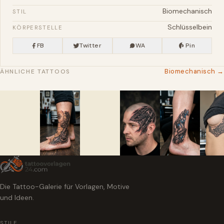
Biomechanisch
STIL
Schlüsselbein
KÖRPERSTELLE
FB
Twitter
WA
Pin
Biomechanisch →
ÄHNLICHE TATTOOS
Die Tattoo-Galerie für Vorlagen, Motive
und Ideen.
STILE