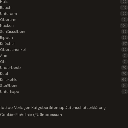
Hals
152
Bauch
146
Unterarm
135
Oberarm
121
Nacken
104
Schlüsselbein
98
Rippen
88
Knöchel
87
Oberschenkel
85
Arm
71
Ohr
71
Underboob
70
Kopf
70
Kniekehle
66
Steißbein
64
Unterlippe
45
Tattoo Vorlagen Ratgeber
Sitemap
Datenschutzerklärung
Cookie-Richtlinie (EU)
Impressum