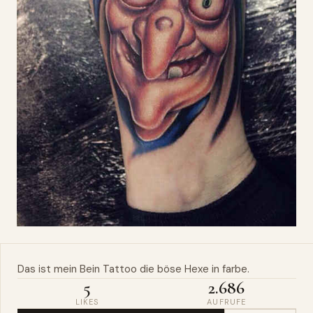
Das ist mein
Bein
Tattoo die böse
Hexe
in
farbe
.
5
2.686
LIKES
AUFRUFE