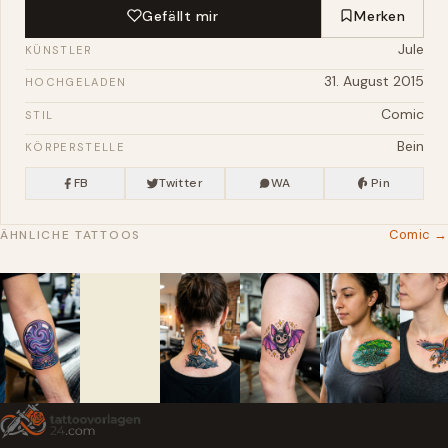
Gefällt mir
Merken
Jule
KÜNSTLER
31. August 2015
HOCHGELADEN
Comic
STIL
Bein
KÖRPERSTELLE
FB
Twitter
WA
Pin
Comic →
ÄHNLICHE TATTOOS