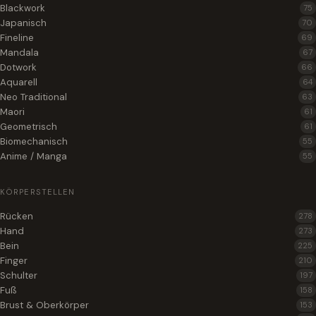
Blackwork
75
Japanisch
70
Fineline
69
Mandala
67
Dotwork
66
Aquarell
64
Neo Traditional
63
Maori
61
Geometrisch
61
Biomechanisch
55
Anime / Manga
55
KÖRPERSTELLEN
Rücken
278
Hand
273
Bein
225
Finger
210
Schulter
197
Fuß
158
Brust & Oberkörper
153