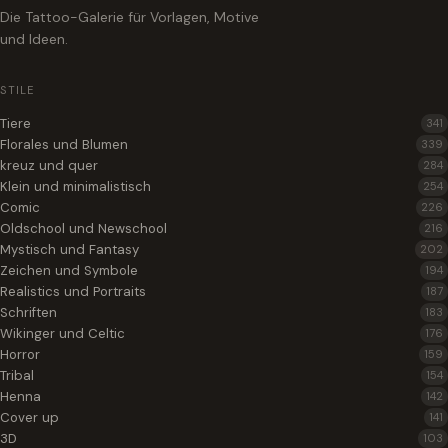
Die Tattoo-Galerie für Vorlagen, Motive
und Ideen.
STILE
Tiere
341
Florales und Blumen
339
kreuz und quer
284
Klein und minimalistisch
254
Comic
226
Oldschool und Newschool
216
Mystisch und Fantasy
202
Zeichen und Symbole
194
Realistics und Portraits
187
Schriften
183
Wikinger und Celtic
176
Horror
159
Tribal
154
Henna
142
Cover up
141
3D
103