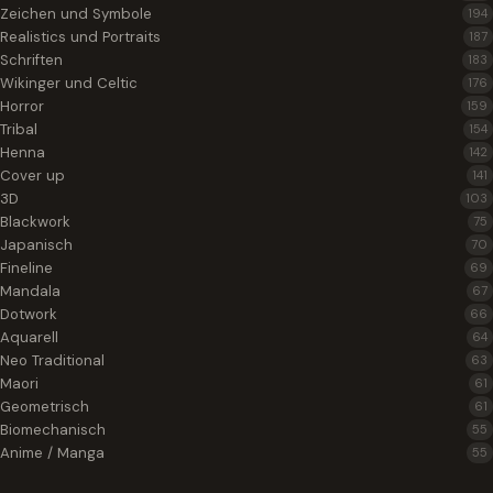
Zeichen und Symbole
194
Realistics und Portraits
187
Schriften
183
Wikinger und Celtic
176
Horror
159
Tribal
154
Henna
142
Cover up
141
3D
103
Blackwork
75
Japanisch
70
Fineline
69
Mandala
67
Dotwork
66
Aquarell
64
Neo Traditional
63
Maori
61
Geometrisch
61
Biomechanisch
55
Anime / Manga
55