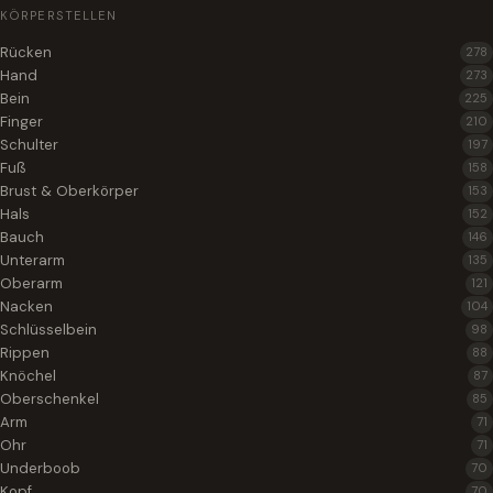
KÖRPERSTELLEN
Rücken
278
Hand
273
Bein
225
Finger
210
Schulter
197
Fuß
158
Brust & Oberkörper
153
Hals
152
Bauch
146
Unterarm
135
Oberarm
121
Nacken
104
Schlüsselbein
98
Rippen
88
Knöchel
87
Oberschenkel
85
Arm
71
Ohr
71
Underboob
70
Kopf
70