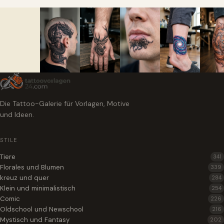
Die Tattoo-Galerie für Vorlagen, Motive
und Ideen.
STILE
Tiere
341
Florales und Blumen
339
kreuz und quer
284
Klein und minimalistisch
254
Comic
226
Oldschool und Newschool
216
Mystisch und Fantasy
202