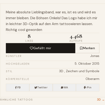
Meine absolute Lieblingsband, war es, ist es und wird es
immer bleiben. Die Böhsen Onkels! Das
Logo
habe ich mir
in leichter 3D-Optik auf den
Arm
tattoowieren lassen.
Richtig cool geworden
8
4.468
LIKES
AUFRUFE
Gefällt mir
Merken
Jonas
KÜNSTLER
5. Oktober 2015
HOCHGELADEN
3D
,
Zeichen und Symbole
STIL
Oberarm
KÖRPERSTELLE
FB
Twitter
WA
Pin
3D →
ÄHNLICHE TATTOOS