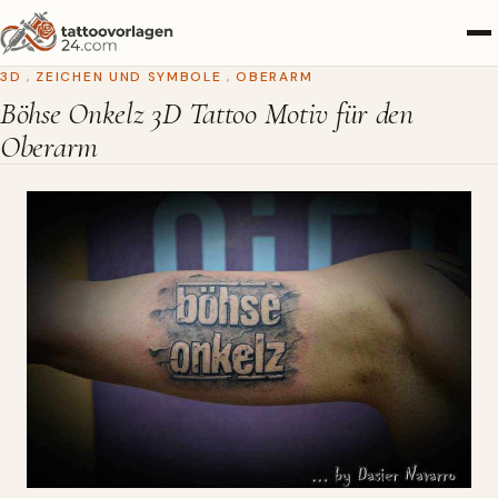
3D
,
ZEICHEN UND SYMBOLE
,
OBERARM
Böhse Onkelz 3D Tattoo Motiv für den
Oberarm