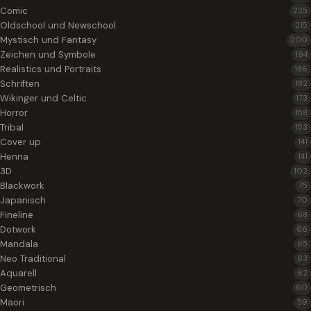
Comic
225
Oldschool und Newschool
215
Mystisch und Fantasy
200
Zeichen und Symbole
194
Realistics und Portraits
186
Schriften
182
Wikinger und Celtic
173
Horror
158
Tribal
153
Cover up
141
Henna
141
3D
102
Blackwork
75
Japanisch
70
Fineline
68
Dotwork
66
Mandala
65
Neo Traditional
63
Aquarell
62
Geometrisch
60
Maori
59