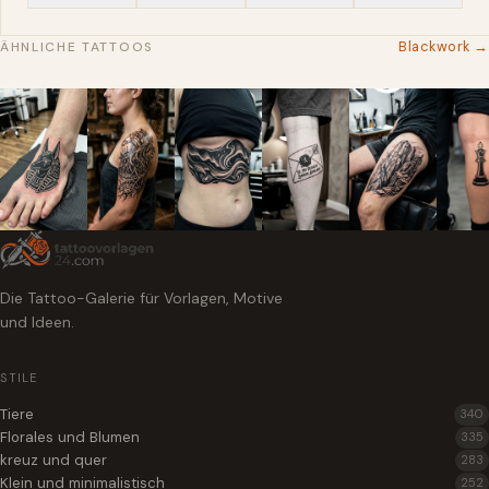
Blackwork →
ÄHNLICHE TATTOOS
Die Tattoo-Galerie für Vorlagen, Motive
und Ideen.
STILE
Tiere
340
Florales und Blumen
335
kreuz und quer
283
Klein und minimalistisch
252