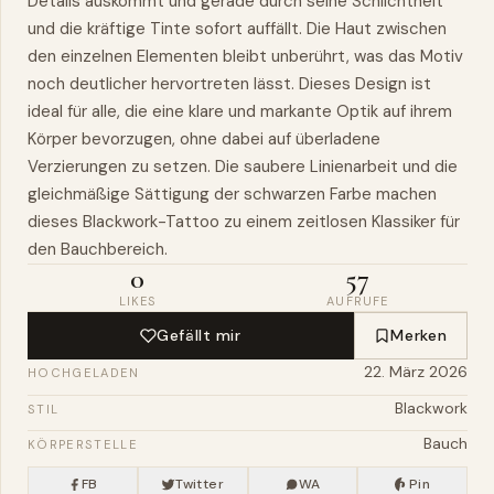
Details auskommt und gerade durch seine Schlichtheit
und die kräftige Tinte sofort auffällt. Die Haut zwischen
den einzelnen Elementen bleibt unberührt,
was
das Motiv
noch deutlicher hervortreten lässt. Dieses Design ist
ideal für alle, die eine klare und markante Optik auf ihrem
Körper bevorzugen, ohne dabei auf überladene
Verzierungen zu setzen. Die saubere Linienarbeit und die
gleichmäßige Sättigung der schwarzen Farbe machen
dieses Blackwork-Tattoo zu einem zeitlosen Klassiker für
den Bauchbereich.
0
57
LIKES
AUFRUFE
Gefällt mir
Merken
22. März 2026
HOCHGELADEN
Blackwork
STIL
Bauch
KÖRPERSTELLE
FB
Twitter
WA
Pin