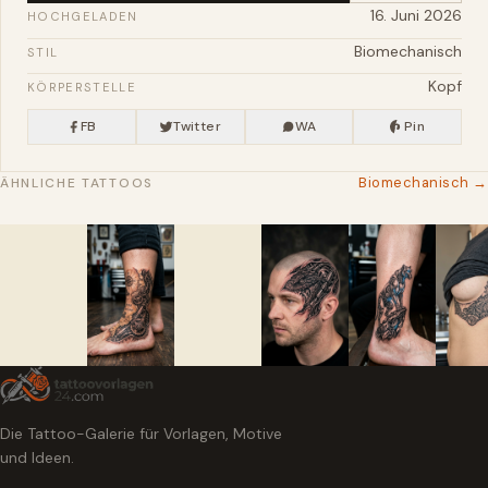
16. Juni 2026
HOCHGELADEN
Biomechanisch
STIL
Kopf
KÖRPERSTELLE
FB
Twitter
WA
Pin
Biomechanisch →
ÄHNLICHE TATTOOS
Die Tattoo-Galerie für Vorlagen, Motive
und Ideen.