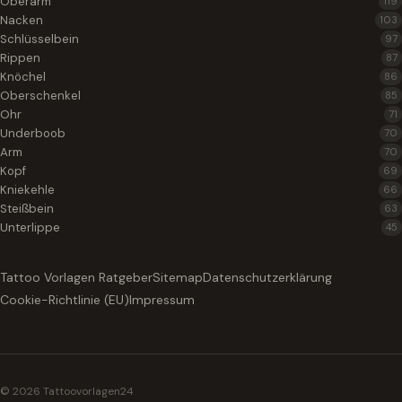
Oberarm
119
Nacken
103
Schlüsselbein
97
Rippen
87
Knöchel
86
Oberschenkel
85
Ohr
71
Underboob
70
Arm
70
Kopf
69
Kniekehle
66
Steißbein
63
Unterlippe
45
Tattoo Vorlagen Ratgeber
Sitemap
Datenschutzerklärung
Cookie-Richtlinie (EU)
Impressum
© 2026 Tattoovorlagen24