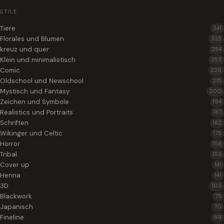
STILE
Tiere
341
Florales und Blumen
335
kreuz und quer
284
Klein und minimalistisch
253
Comic
226
Oldschool und Newschool
215
Mystisch und Fantasy
200
Zeichen und Symbole
194
Realistics und Portraits
187
Schriften
182
Wikinger und Celtic
175
Horror
158
Tribal
153
Cover up
141
Henna
141
3D
103
Blackwork
75
Japanisch
70
Fineline
69