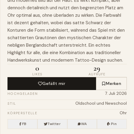
und modernes Bild auf der Haut. Es wirkt kompakt, aber
dennoch detailreich und nutzt den begrenzten Platz am
Ohr optimal aus, ohne überladen zu wirken. Die Farbwahl
ist dezent gehalten, wobei das satte Schwarz der
Konturen die Form stabilisiert, während das Spiel mit den
schattierten Grautönen den mystischen Charakter der
nebligen Berglandschaft unterstreicht. Ein echtes
Highlight für alle, die eine Kombination aus traditioneller
Handwerkskunst und modernem Tattoo-Design suchen.
0
29
LIKES
AUFRUFE
Gefällt mir
Merken
7. Juli 2026
HOCHGELADEN
Oldschool und Newschool
STIL
Ohr
KÖRPERSTELLE
FB
Twitter
WA
Pin