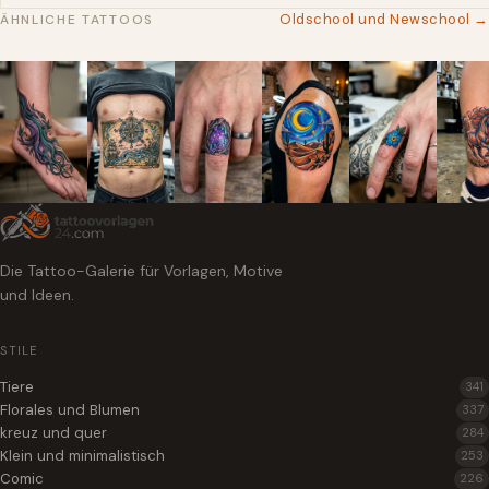
Oldschool und Newschool →
ÄHNLICHE TATTOOS
Die Tattoo-Galerie für Vorlagen, Motive
und Ideen.
STILE
Tiere
341
Florales und Blumen
337
kreuz und quer
284
Klein und minimalistisch
253
Comic
226