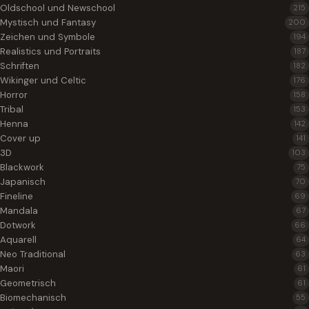
Oldschool und Newschool
215
Mystisch und Fantasy
200
Zeichen und Symbole
194
Realistics und Portraits
187
Schriften
182
Wikinger und Celtic
176
Horror
158
Tribal
153
Henna
142
Cover up
141
3D
103
Blackwork
75
Japanisch
70
Fineline
69
Mandala
67
Dotwork
66
Aquarell
64
Neo Traditional
63
Maori
61
Geometrisch
61
Biomechanisch
55