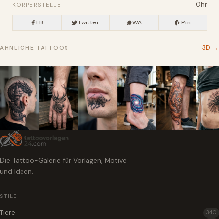
Ohr
KÖRPERSTELLE
FB
Twitter
WA
Pin
3D →
ÄHNLICHE TATTOOS
Die Tattoo-Galerie für Vorlagen, Motive
und Ideen.
STILE
Tiere
340