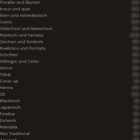
Florales und Blumen
335
kreuz und quer
283
Klein und minimalistisch
252
Comic
225
Oldschool und Newschool
215
Mystisch und Fantasy
200
Zeichen und Symbole
194
Realistics und Portraits
186
Schriften
182
Wikinger und Celtic
173
Horror
158
Tribal
153
Cover up
141
Henna
140
3D
102
Blackwork
75
Japanisch
70
Fineline
68
Dotwork
66
Mandala
65
Neo Traditional
63