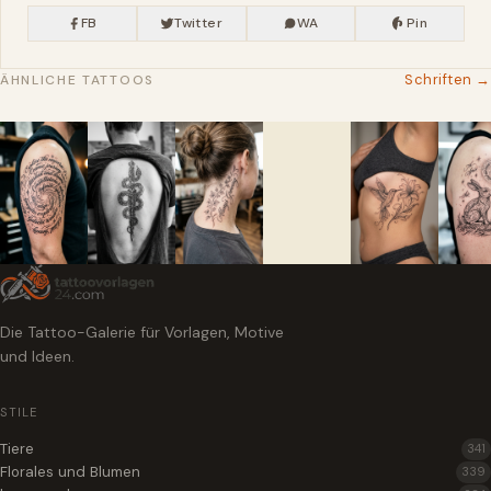
FB
Twitter
WA
Pin
Schriften →
ÄHNLICHE TATTOOS
Die Tattoo-Galerie für Vorlagen, Motive
und Ideen.
STILE
Tiere
341
Florales und Blumen
339