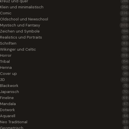
kreuz und quer
284
Klein und minimalistisch
254
Comic
226
Oldschool und Newschool
216
Mystisch und Fantasy
202
Zeichen und Symbole
194
Realistics und Portraits
187
Schriften
183
Wikinger und Celtic
176
Horror
159
Tribal
154
Henna
142
Cover up
141
3D
103
Blackwork
75
Japanisch
70
Fineline
69
Mandala
67
Dotwork
66
Aquarell
64
Neo Traditional
63
Geometrisch
61