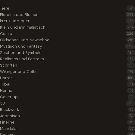
Tiere
341
Florales und Blumen
339
kreuz und quer
284
Klein und minimalistisch
254
Comic
226
Oldschool und Newschool
216
Mystisch und Fantasy
202
Zeichen und Symbole
194
Realistics und Portraits
187
Schriften
183
Wikinger und Celtic
176
Horror
159
Tribal
154
Henna
142
Cover up
141
3D
103
Blackwork
75
Japanisch
70
Fineline
69
Mandala
67
Dotwork
66