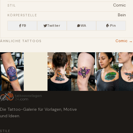
Comic
STIL
Bein
KÖRPERSTELLE
FB
Twitter
WA
Pin
Comic →
ÄHNLICHE TATTOOS
Die Tattoo-Galerie für Vorlagen, Motive
und Ideen.
STILE