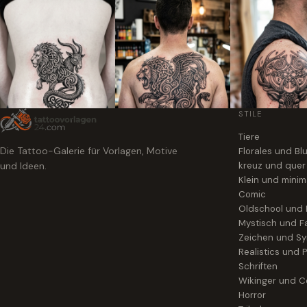
STILE
Tiere
Die Tattoo-Galerie für Vorlagen, Motive
Florales und B
und Ideen.
kreuz und quer
Klein und minim
Comic
Oldschool und
Mystisch und F
Zeichen und S
Realistics und P
Schriften
Wikinger und Ce
Horror