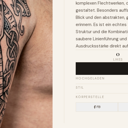
komplexen Flechtwerken, d
gestaltet. Besonders auff
Blick und den abstrakten, 
erinnern. Es ist ein echte
Struktur und die Kombinati
saubere Linienführung und
Ausdrucksstärke direkt auf
0
LIKES
HOCHGELADEN
STIL
KÖRPERSTELLE
FB