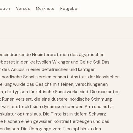
ration
Versus
Merkliste
Ratgeber
 beeindruckende Neuinterpretation des ägyptischen
ettet in den kraftvollen Wikinger und Celtic Stil. Das
 des Anubis in einer detailreichen und kantigen
an nordische Schnitzereien erinnert. Anstatt der klassischen
ellung wurde das Gesicht mit feinen, verschlungenen
 die typisch für keltische Kunstwerke sind. Die markanten
 Runen verziert, die eine düstere, nordische Stimmung
twurf erstreckt sich dynamisch über den Arm und nutzt
skulatur optimal aus. Die Tinte ist in tiefem Schwarz
te Flächen einen gewissen Kontrast erzeugen und das
ten lassen. Die Übergänge vom Tierkopf hin zu den