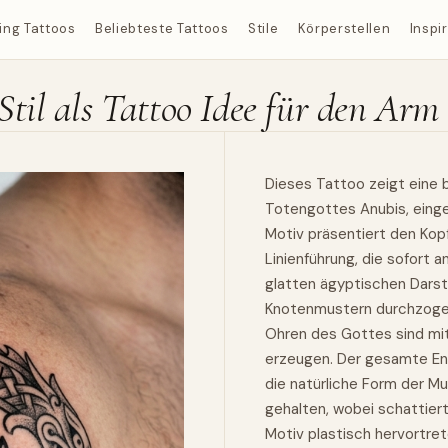
ing Tattoos
Beliebteste Tattoos
Stile
Körperstellen
Inspi
til als Tattoo Idee für den Arm
Dieses Tattoo zeigt eine
Totengottes Anubis, eingeb
Motiv präsentiert den Kopf
Linienführung, die sofort 
glatten ägyptischen Darst
Knotenmustern durchzogen,
Ohren des Gottes sind mit
erzeugen. Der gesamte En
die natürliche Form der Mu
gehalten, wobei schattier
Motiv plastisch hervortre