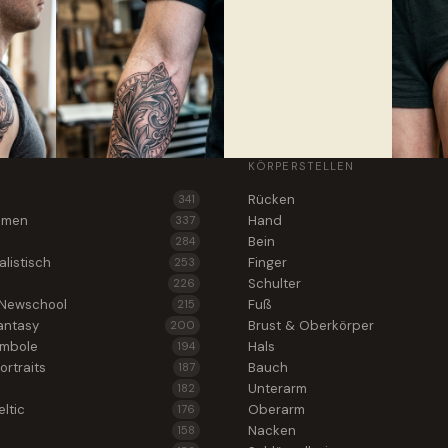
KÖRPERSTELLEN
Rücken
341
lumen
Hand
337
Bein
284
alistisch
Finger
253
Schulter
226
 Newschool
Fuß
215
antasy
Brust & Oberkörper
200
ymbole
Hals
194
ortraits
Bauch
187
Unterarm
182
ltic
Oberarm
176
Nacken
158