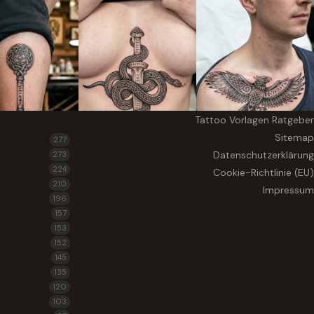
Tattoo Vorlagen Ratgeber
Sitemap
277
Datenschutzerklärung
273
224
Cookie-Richtlinie (EU)
210
Impressum
196
157
153
152
145
135
120
103