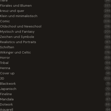
Tiere
341
Florales und Blumen
337
kreuz und quer
284
Klein und minimalistisch
253
Comic
226
Oldschool und Newschool
216
Mystisch und Fantasy
201
Zeichen und Symbole
194
Realistics und Portraits
187
Schriften
183
Wikinger und Celtic
176
Horror
159
Tribal
154
Henna
142
Cover up
141
3D
103
Blackwork
75
Japanisch
70
Fineline
69
Mandala
67
Dotwork
66
Aquarell
64