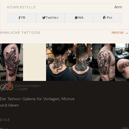
Arm
KÖRPERSTELLE
FB
Twitter
WA
Pin
Horror →
ÄHNLICHE TATTOOS
Die Tattoo-Galerie für Vorlagen, Motive
und Ideen.
STILE