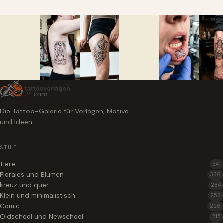
Die Tattoo-Galerie für Vorlagen, Motive
und Ideen.
STILE
Tiere
341
Florales und Blumen
336
kreuz und quer
284
Klein und minimalistisch
253
Comic
226
Oldschool und Newschool
215