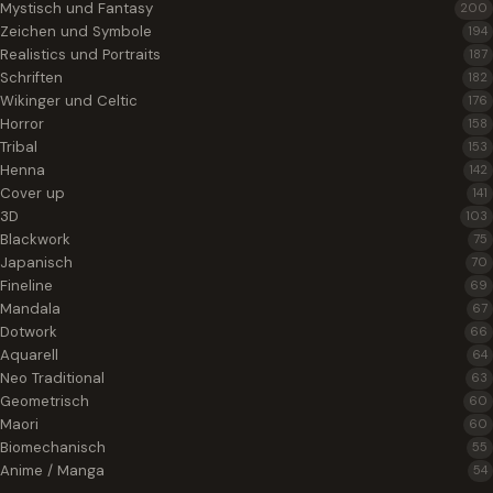
Mystisch und Fantasy
200
Zeichen und Symbole
194
Realistics und Portraits
187
Schriften
182
Wikinger und Celtic
176
Horror
158
Tribal
153
Henna
142
Cover up
141
3D
103
Blackwork
75
Japanisch
70
Fineline
69
Mandala
67
Dotwork
66
Aquarell
64
Neo Traditional
63
Geometrisch
60
Maori
60
Biomechanisch
55
Anime / Manga
54