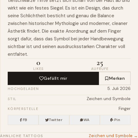
tiefschwarze Tinte setzt sich scharf von der Haut ab und
wirkt wie ein festes Siegel. Es ist ein Design, das durch
seine Schlichtheit besticht und genau die Balance
zwischen historischer Mythologie und moderner, cleaner
Ästhetik findet. Die exakte Anordnung auf dem Finger
sorgt dafür, dass das Symbol bei jeder Handbewegung
sichtbar ist und seinen ausdrucksstarken Charakter voll
entfaltet.
0
25
LIKES
AUFRUFE
Gefällt mir
Merken
5. Juli 2026
HOCHGELADEN
Zeichen und Symbole
STIL
Finger
KÖRPERSTELLE
FB
Twitter
WA
Pin
Zeichen und Symbole →
ÄHNLICHE TATTOOS