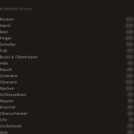
KÖRPERSTELLEN
Rücken
277
Hand
273
Bein
224
Finger
210
Schulter
195
Fuß
157
Brust & Oberkörper
153
Hals
151
Bauch
145
Unterarm
135
Oberarm
120
Nacken
103
Schlüsselbein
97
Rippen
88
Knöchel
86
Oberschenkel
85
Ohr
71
Underboob
70
Arm
70