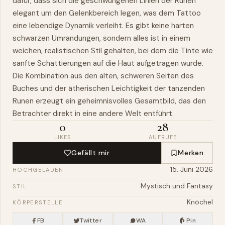
dafür, dass sich die geschwungenen Linien der Runen
elegant um den Gelenkbereich legen, was dem Tattoo
eine lebendige Dynamik verleiht. Es gibt keine harten
schwarzen Umrandungen, sondern alles ist in einem
weichen, realistischen Stil gehalten, bei dem die Tinte wie
sanfte Schattierungen auf die Haut aufgetragen wurde.
Die Kombination aus den alten, schweren Seiten des
Buches und der ätherischen Leichtigkeit der tanzenden
Runen erzeugt ein geheimnisvolles Gesamtbild, das den
Betrachter direkt in eine andere Welt entführt.
0
28
LIKES
AUFRUFE
Gefällt mir
Merken
15. Juni 2026
HOCHGELADEN
Mystisch und Fantasy
STIL
Knöchel
KÖRPERSTELLE
FB
Twitter
WA
Pin