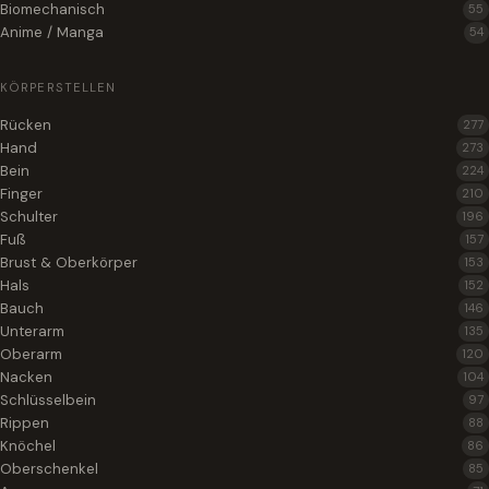
Biomechanisch
55
Anime / Manga
54
KÖRPERSTELLEN
Rücken
277
Hand
273
Bein
224
Finger
210
Schulter
196
Fuß
157
Brust & Oberkörper
153
Hals
152
Bauch
146
Unterarm
135
Oberarm
120
Nacken
104
Schlüsselbein
97
Rippen
88
Knöchel
86
Oberschenkel
85