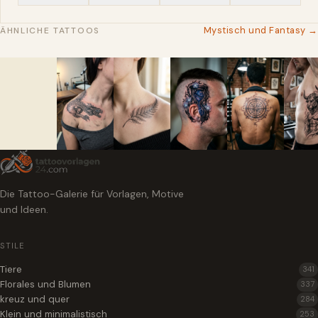
Mystisch und Fantasy →
ÄHNLICHE TATTOOS
Die Tattoo-Galerie für Vorlagen, Motive
und Ideen.
STILE
Tiere
341
Florales und Blumen
337
kreuz und quer
284
Klein und minimalistisch
253