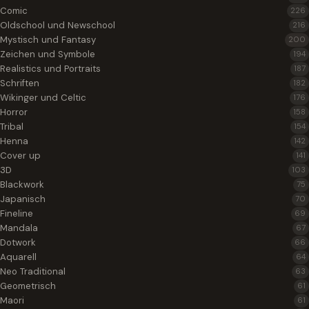
Comic
226
Oldschool und Newschool
216
Mystisch und Fantasy
200
Zeichen und Symbole
194
Realistics und Portraits
187
Schriften
182
Wikinger und Celtic
176
Horror
158
Tribal
154
Henna
142
Cover up
141
3D
103
Blackwork
75
Japanisch
70
Fineline
69
Mandala
67
Dotwork
66
Aquarell
64
Neo Traditional
63
Geometrisch
61
Maori
61