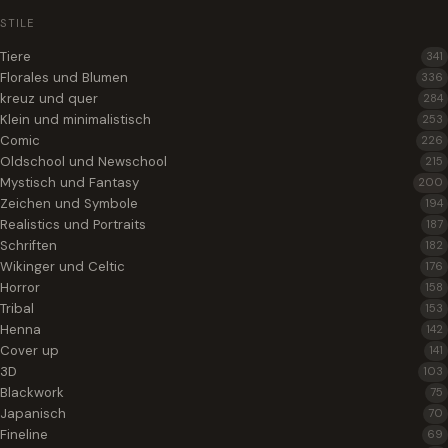
STILE
Tiere
341
Florales und Blumen
336
kreuz und quer
284
Klein und minimalistisch
253
Comic
226
Oldschool und Newschool
215
Mystisch und Fantasy
200
Zeichen und Symbole
194
Realistics und Portraits
187
Schriften
182
Wikinger und Celtic
176
Horror
158
Tribal
153
Henna
142
Cover up
141
3D
103
Blackwork
75
Japanisch
70
Fineline
69