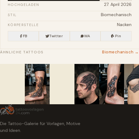
27. April 2026
HOCHGELADEN
Biomechanisch
STIL
Nacken
KÖRPERSTELLE
FB
Twitter
WA
Pin
Biomechanisch →
ÄHNLICHE TATTOOS
Die Tattoo-Galerie für Vorlagen, Motive
und Ideen.