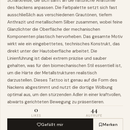
Schaltkreise, die sich sanft an die natürliche Anatomie
des Nackens anpassen. Die Farbpalette setzt sich fast
ausschließlich aus verschiedenen Grautönen, tiefem
Anthrazit und metallischem Silber zusammen, wobei feine
Glanzlichter die Oberfläche der mechanischen
Komponenten plastisch hervorheben. Das gesamte Motiv
wirkt wie ein eingebettetes, technisches Konstrukt, das
direkt unter der Hautoberfläche arbeitet. Die
Linienführung ist dabei extrem präzise und sauber
gehalten, was für den biomechanischen Stil essentiell ist,
um die Härte der Metallstrukturen realistisch
darzustellen. Dieses Tattoo ist genau auf die Form des
Nackens abgestimmt und nutzt die dortige Wölbung
optimal aus, um den stürzenden Adler in einer kraftvollen,
abwärts gerichteten Bewegung zu präsentieren.
0
44
LIKES
AUFRUFE
Gefällt mir
Merken