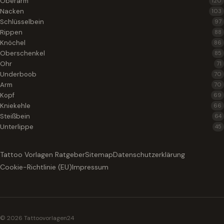
Oberarm
120
Nacken
103
Schlüsselbein
97
Rippen
88
Knöchel
86
Oberschenkel
85
Ohr
71
Underboob
70
Arm
70
Kopf
69
Kniekehle
66
Steißbein
64
Unterlippe
45
Tattoo Vorlagen Ratgeber
Sitemap
Datenschutzerklärung
Cookie-Richtlinie (EU)
Impressum
© 2026 Tattoovorlagen24